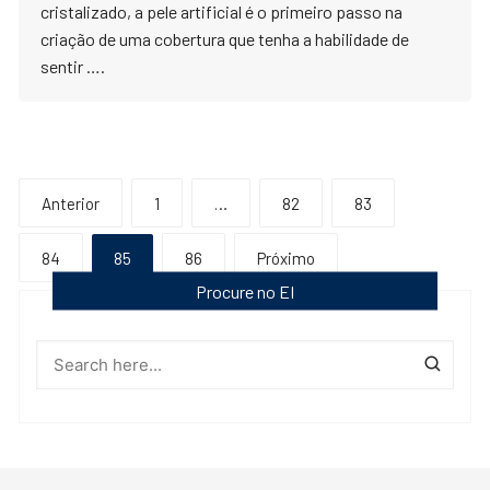
cristalizado, a pele artificial é o primeiro passo na
criação de uma cobertura que tenha a habilidade de
sentir ….
Paginação
Anterior
1
…
82
83
de
84
85
86
Próximo
posts
Procure no EI