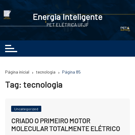
Ir
para
Energia Inteligente
o
PET ELÉTRICA UFJF
conteúdo
Página inicial
tecnologia
Página 85
Tag:
tecnologia
Uncategorized
CRIADO O PRIMEIRO MOTOR
MOLECULAR TOTALMENTE ELÉTRICO