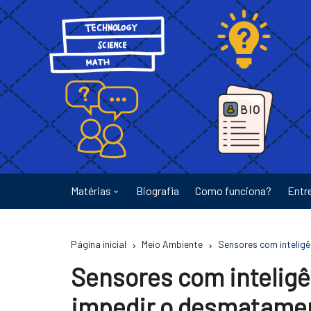
Ir
para
o
conteúdo
Matérias
Biografia
Como funciona?
Entr
Astronomia
Página inicial
Meio Ambiente
Sensores com inteligê
Educação
Sensores com inteligê
Energia
impedir o desmatamen