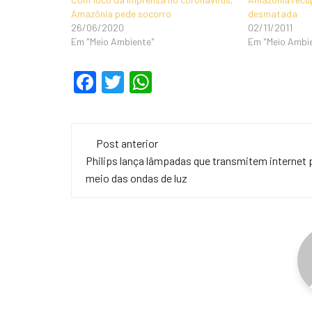
Amazônia pede socorro
desmatada
26/06/2020
02/11/2011
Em "Meio Ambiente"
Em "Meio Ambi
F
T
W
a
wi
h
c
tt
at
Navegação
e
er
s
Post anterior
de
Philips lança lâmpadas que transmitem internet 
b
A
meio das ondas de luz
o
p
post
o
p
k