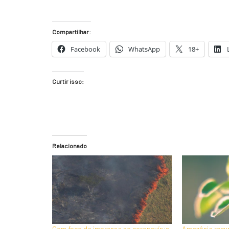
Compartilhar:
Facebook
WhatsApp
18+
Curtir isso:
Relacionado
Com foco da imprensa no coronavírus,
Amazônia recu