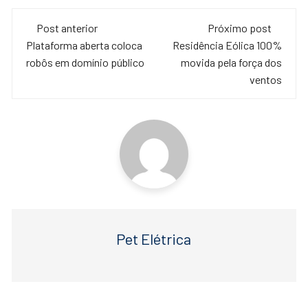
c
tt
at
Navegação
e
er
s
Post anterior
Próximo post
de
Plataforma aberta coloca
Residência Eólica 100%
b
A
robôs em domínio público
movida pela força dos
o
p
post
ventos
o
p
k
Pet Elétrica