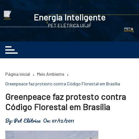
Ir
para
Energia Inteligente
o
PET ELÉTRICA UFJF
conteúdo
Página inicial
Meio Ambiente
Greenpeace faz protesto contra Código Florestal em Brasília
Greenpeace faz protesto contra
Código Florestal em Brasília
By:
Pet Elétrica
On:
07/12/2011