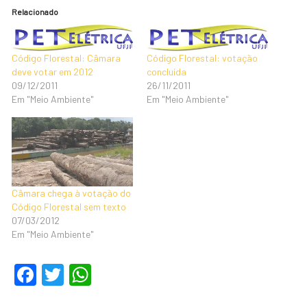
Relacionado
Código Florestal: Câmara
Código Florestal: votação
deve votar em 2012
concluída
09/12/2011
26/11/2011
Em "Meio Ambiente"
Em "Meio Ambiente"
Câmara chega à votação do
Código Florestal sem texto
07/03/2012
Em "Meio Ambiente"
F
T
W
a
wi
h