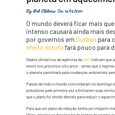
Física
By:
Pet Elétrica
On:
15/12/2011
Meio Ambiente
O mundo deverá ficar mais quen
Saúde
intenso causará ainda mais de
por governos em
Durban
para c
Tecnologia
efeito estufa
fará pouco para d
Dados climáticos de agências da
ONU
indicam que a
níveis nos próximos oito anos – antes que o regime
o planeta caminhará para mudanças ambientais pe
Países de todo o mundo concordaram no domingo em
poluidores pela primeira vez a limitarem suas emis
que o plano foi tímido demais para reduzir o aqueci
Para que um plano de redução tenha um impacto mai
China, precisa se desvincular de fontes de energia 