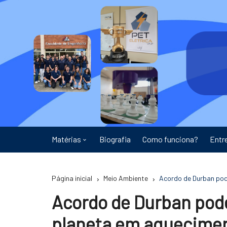
Ir
para
o
conteúdo
Matérias
Biografia
Como funciona?
Entr
Astronomia
Página inicial
Meio Ambiente
Acordo de Durban pod
Educação
Acordo de Durban pode
Energia
planeta em aquecime