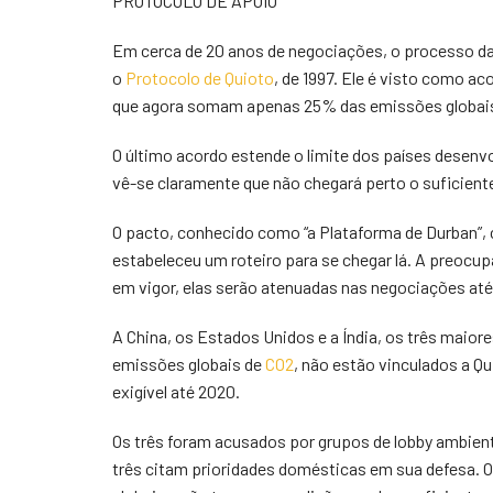
PROTOCOLO DE APOIO
Em cerca de 20 anos de negociações, o processo da
o
Protocolo de Quioto
, de 1997. Ele é visto como a
que agora somam apenas 25% das emissões globais,
O último acordo estende o limite dos países desenv
vê-se claramente que não chegará perto o suficient
O pacto, conhecido como “a Plataforma de Durban”, 
estabeleceu um roteiro para se chegar lá. A preoc
em vigor, elas serão atenuadas nas negociações até
A China, os Estados Unidos e a Índia, os três mai
emissões globais de
CO2
, não estão vinculados a Q
exigível até 2020.
Os três foram acusados por grupos de lobby ambient
três citam prioridades domésticas em sua defesa. 