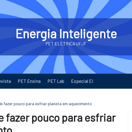
Energia Inteligente
PET ELÉTRICA UFJF
evista
PET Ensina
PET Lab
Especial EI
e fazer pouco para esfriar planeta em aquecimento
 fazer pouco para esfriar
nto