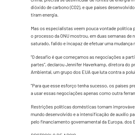
dióxido de carbono (CO2), e que países desenvolvido
tiram energia.
Mas os especialistas veem pouca vontade política
o processo da ONU mostrou, em duas semanas de neg
saturado, falido e incapaz de efetuar uma mudança r
“O desafio é que começamos as negociações a part
partes”, declarou Jennifer Haverkamp, diretora do 
Ambiental, um grupo dos EUA que luta contra a polu
“Para que esse esforço tenha sucesso, os países 
a usar essas negociações apenas como outra ferrame
Restrições políticas domésticas tornam improváve
mundo desenvolvido e a intensificação de auxílio p
pelo financiamento governamental da Europa, dos 