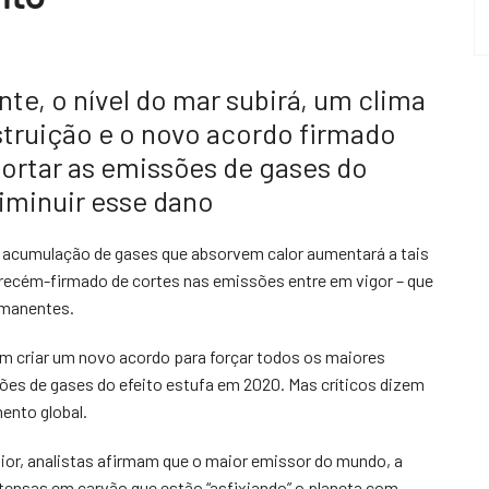
te, o nível do mar subirá, um clima
struição e o novo acordo firmado
ortar as emissões de gases do
iminuir esse dano
 acumulação de gases que absorvem calor aumentará a tais
 recém-firmado de cortes nas emissões entre em vigor – que
rmanentes.
 criar um novo acordo para forçar todos os maiores
sões de gases do efeito estufa em 2020. Mas críticos dizem
mento global.
or, analistas afirmam que o maior emissor do mundo, a
intensas em carvão que estão “asfixiando” o planeta com