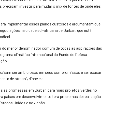
s precisam investir para mudar o mix de fontes de onde eles
 para implementar esses planos custosos e argumentam que
ociações na cidade sul-africana de Durban, que está
adical.
ir do menor denominador comum de todas as aspirações das
programa climático internacional do Fundo de Defesa
ição.
precisam ser ambiciosos em seus compromissos e se recusar
nta de atraso”, disse ela.
is as promessas em Durban para mais projetos verdes no
ara países em desenvolvimento terá problemas de realização
Estados Unidos e no Japão.