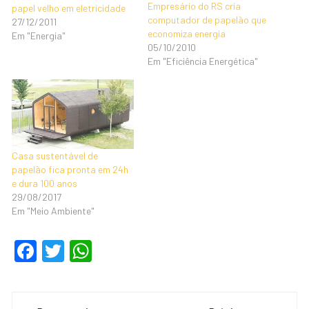
Empresário do RS cria
papel velho em eletricidade
computador de papelão que
27/12/2011
economiza energia
Em "Energia"
05/10/2010
Em "Eficiência Energética"
Casa sustentável de
papelão fica pronta em 24h
e dura 100 anos
29/08/2017
Em "Meio Ambiente"
F
T
W
a
wi
h
c
tt
at
Navegação