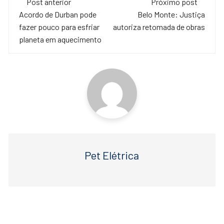
e
er
s
Post anterior
Próximo post
de
Acordo de Durban pode
Belo Monte: Justiça
b
A
fazer pouco para esfriar
autoriza retomada de obras
o
p
post
planeta em aquecimento
o
p
k
Pet Elétrica