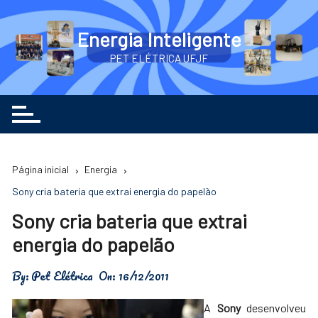
Ir
para
Energia Inteligente
o
PET ELÉTRICA UFJF
conteúdo
Página inicial
Energia
Sony cria bateria que extrai energia do papelão
Sony cria bateria que extrai
energia do papelão
By:
Pet Elétrica
On:
16/12/2011
A
Sony
desenvolveu