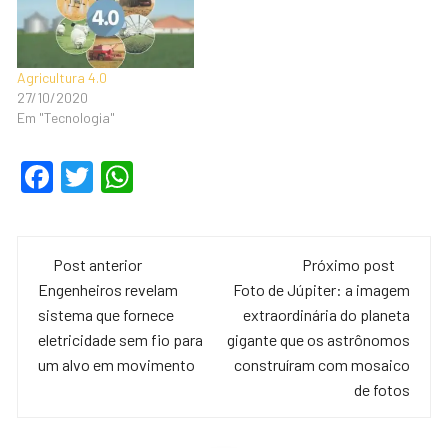
Agricultura 4.0
27/10/2020
Em "Tecnologia"
F
T
W
a
wi
h
c
tt
at
Navegação
e
er
s
Post anterior
Próximo post
de
Engenheiros revelam
Foto de Júpiter: a imagem
b
A
sistema que fornece
extraordinária do planeta
o
p
post
eletricidade sem fio para
gigante que os astrônomos
o
p
um alvo em movimento
construíram com mosaico
de fotos
k