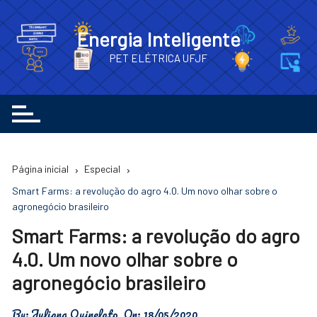
Ir
para
Energia Inteligente
o
PET ELÉTRICA UFJF
conteúdo
Página inicial
Especial
Smart Farms: a revolução do agro 4.0. Um novo olhar sobre o
agronegócio brasileiro
Smart Farms: a revolução do agro
4.0. Um novo olhar sobre o
agronegócio brasileiro
By:
Juliana Quinelato
On:
18/05/2020