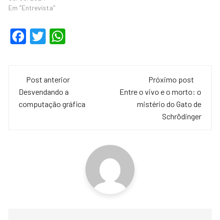
Em "Entrevista"
F
T
W
a
wi
h
c
tt
at
Navegação
e
er
s
Post anterior
Próximo post
de
Desvendando a
Entre o vivo e o morto: o
b
A
computação gráfica
mistério do Gato de
o
p
post
Schrödinger
o
p
k