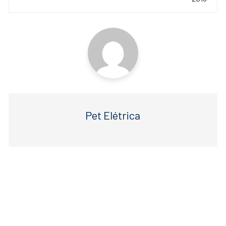
post
o
p
k
Pet Elétrica