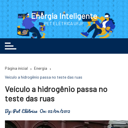
Ir
para
Energia Inteligente
o
PET ELÉTRICA UFJF
conteúdo
Página inicial
Energia
Veículo a hidrogênio passa no teste das ruas
Veículo a hidrogênio passa no
teste das ruas
By:
Pet Elétrica
On:
02/04/2012