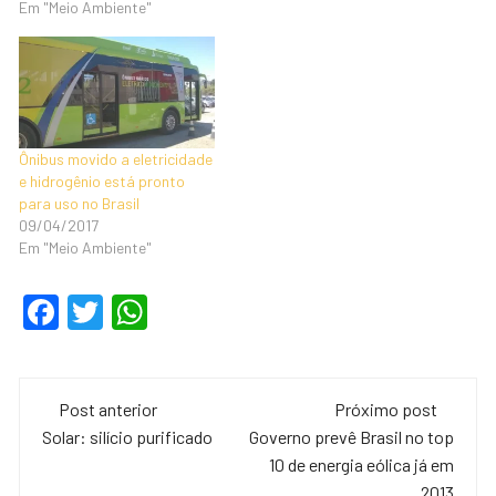
Em "Meio Ambiente"
Ônibus movido a eletricidade
e hidrogênio está pronto
para uso no Brasil
09/04/2017
Em "Meio Ambiente"
F
T
W
a
wi
h
c
tt
at
Navegação
e
er
s
Post anterior
Próximo post
de
Solar: silício purificado
Governo prevê Brasil no top
b
A
10 de energia eólica já em
o
p
2013