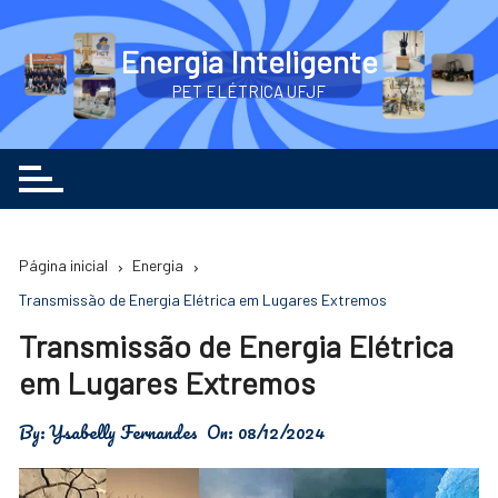
Ir
para
Energia Inteligente
o
PET ELÉTRICA UFJF
conteúdo
Página inicial
Energia
Transmissão de Energia Elétrica em Lugares Extremos
Transmissão de Energia Elétrica
em Lugares Extremos
By:
Ysabelly Fernandes
On:
08/12/2024