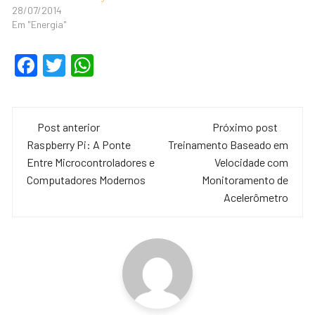
28/07/2014
Em "Energia"
F
T
W
a
wi
h
c
tt
at
Navegação
e
er
s
Post anterior
Próximo post
de
Raspberry Pi: A Ponte
Treinamento Baseado em
b
A
Entre Microcontroladores e
Velocidade com
o
p
post
Computadores Modernos
Monitoramento de
o
p
Acelerômetro
k