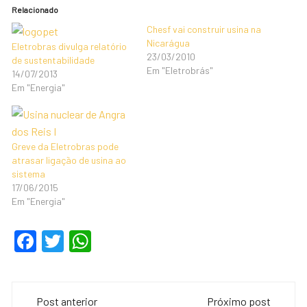
Relacionado
Chesf vai construir usina na
Nicarágua
Eletrobras divulga relatório
23/03/2010
de sustentabilidade
Em "Eletrobrás"
14/07/2013
Em "Energia"
Greve da Eletrobras pode
atrasar ligação de usina ao
sistema
17/06/2015
Em "Energia"
F
T
W
a
wi
h
c
tt
at
Navegação
Post anterior
Próximo post