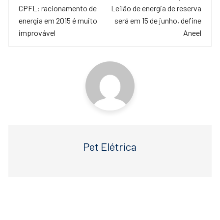
e
er
s
de
CPFL: racionamento de
Leilão de energia de reserva
b
A
energia em 2015 é muito
será em 15 de junho, define
o
p
post
improvável
Aneel
o
p
k
Pet Elétrica