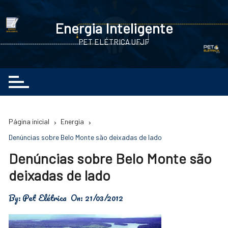
Ir
para
Energia Inteligente
o
PET ELÉTRICA UFJF
conteúdo
Página inicial
Energia
Denúncias sobre Belo Monte são deixadas de lado
Denúncias sobre Belo Monte são
deixadas de lado
By:
Pet Elétrica
On:
21/03/2012