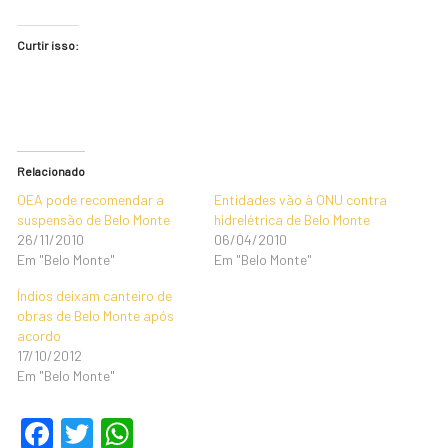
Curtir isso:
Relacionado
OEA pode recomendar a
Entidades vão à ONU contra
suspensão de Belo Monte
hidrelétrica de Belo Monte
26/11/2010
06/04/2010
Em "Belo Monte"
Em "Belo Monte"
Índios deixam canteiro de
obras de Belo Monte após
acordo
17/10/2012
Em "Belo Monte"
F
T
W