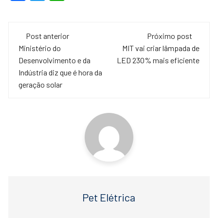
a
wi
h
c
tt
at
Navegação
e
er
s
Post anterior
Próximo post
de
Ministério do
MIT vai criar lâmpada de
b
A
Desenvolvimento e da
LED 230% mais eficiente
o
p
post
Indústria diz que é hora da
o
p
geração solar
k
Pet Elétrica