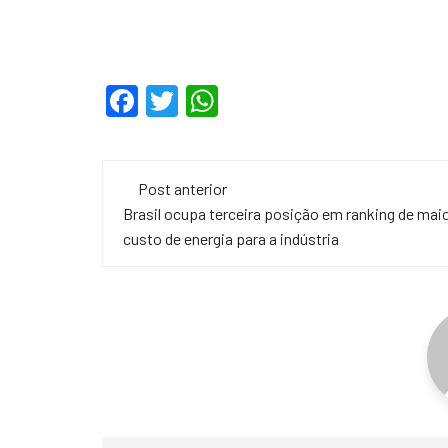
F
T
W
a
wi
h
c
tt
at
Navegação
e
er
s
Post anterior
de
Brasil ocupa terceira posição em ranking de mai
b
A
custo de energia para a indústria
o
p
post
o
p
k