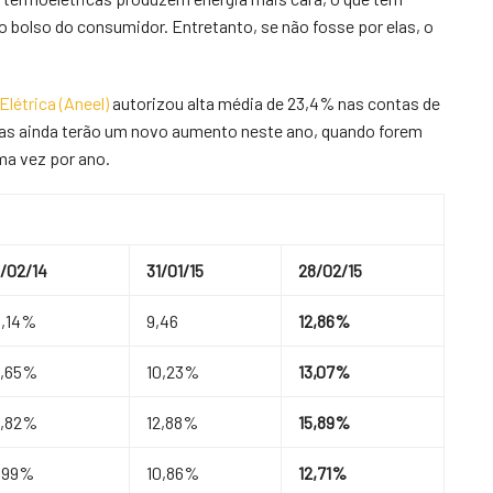
o bolso do consumidor. Entretanto, se não fosse por elas, o
létrica (Aneel)
autorizou alta média de 23,4% nas contas de
rifas ainda terão um novo aumento neste ano, quando forem
ma vez por ano.
/02/14
31/01/15
28/02/15
4,14%
9,46
12,86%
8,65%
10,23%
13,07%
9,82%
12,88%
15,89%
,99%
10,86%
12,71%