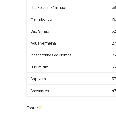
Ilha Solteira/3 Irmãos
3
Marimbondo
19
São Simão
3
Água Vermelha
2
Mascarenhas de Moraes
7
Jurumirim
5
Capivara
3
Chavantes
4
Fonte:
G1