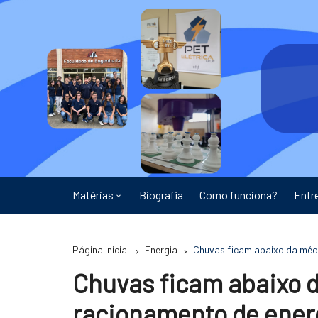
Ir
para
o
conteúdo
Matérias
Biografia
Como funciona?
Entr
Astronomia
Página inicial
Energia
Chuvas ficam abaixo da médi
Educação
Chuvas ficam abaixo d
Energia
racionamento de energ