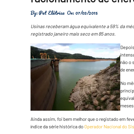
Física
By:
Pet Elétrica
On:
07/03/2015
Meio Ambiente
Usinas receberam água equivalente a 59% da média
Saúde
registrado janeiro mais seco em 85 anos.
Tecnologia
Depois
intens
não o 
de ene
No mês
princip
equiva
meses 
Ainda assim, foi bem melhor que o registado em fev
índice da série histórica do
Operador Nacional do Si