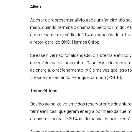
Alívio
Apesar de representar alívio após um janeiro tão se
maio, quando termina o chamado período úmido. Até l
armazenamento médio de 21% da capacidade total,
diretor-geral do ONS, Hermes Chipp.
Se esse nível não for alcançado, o sistema elétrico
que vai de maio a novembro. Caso elas não ocorram
de energia, o racionamento. A última vez que isso f
presidente Fernando Henrique Cardoso (PSDB).
Termelétricas
Devido ao baixo volume dos reservatórios das hidre
termelétricas, que geram energia por meio da queim
atendem a cerca de 20% da demanda do país e estão 
Apesar de contribuírem para a economia de água, as