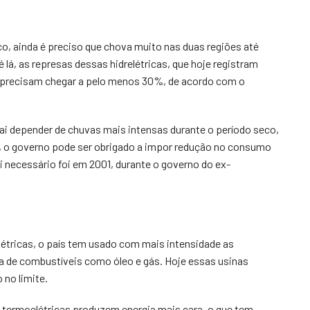
co, ainda é preciso que chova muito nas duas regiões até
á, as represas dessas hidrelétricas, que hoje registram
 precisam chegar a pelo menos 30%, de acordo com o
 vai depender de chuvas mais intensas durante o período seco,
, o governo pode ser obrigado a impor redução no consumo
oi necessário foi em 2001, durante o governo do ex-
létricas, o país tem usado com mais intensidade as
a de combustíveis como óleo e gás. Hoje essas usinas
no limite.
 termoelétricas produzem energia mais cara, o que tem