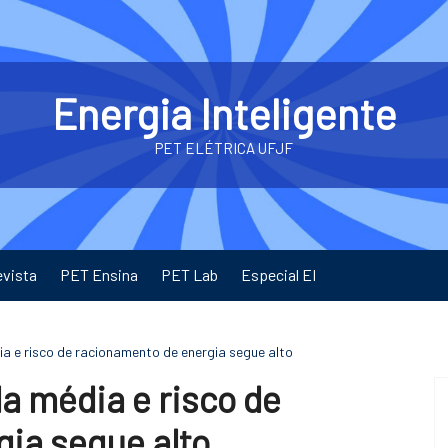
Energia Inteligente
PET ELÉTRICA UFJF
evista
PET Ensina
PET Lab
Especial EI
a e risco de racionamento de energia segue alto
a média e risco de
ia segue alto