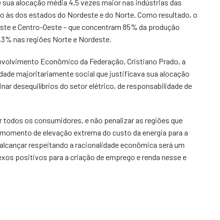
e sua alocação média 4,5 vezes maior nas indústrias das
o às dos estados do Nordeste e do Norte. Como resultado, o
este e Centro-Oeste – que concentram 85% da produção
 5,3% nas regiões Norte e Nordeste.
volvimento Econômico da Federação, Cristiano Prado, a
lidade majoritariamente social que justificava sua alocação
ar desequilíbrios do setor elétrico, de responsabilidade de
or todos os consumidores, e não penalizar as regiões que
m momento de elevação extrema do custo da energia para a
a alcançar respeitando a racionalidade econômica será um
lexos positivos para a criação de emprego e renda nesse e