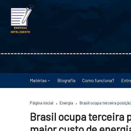
Ir
para
o
conteúdo
Matérias
Biografia
Como funciona?
Entr
Astronomia
Página inicial
Energia
Brasil ocupa terceira posiçã
Educação
Brasil ocupa terceira
Energia
maior custo de energia