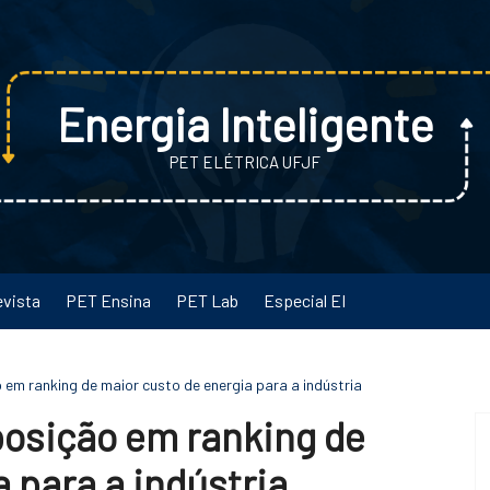
Energia Inteligente
PET ELÉTRICA UFJF
evista
PET Ensina
PET Lab
Especial EI
o em ranking de maior custo de energia para a indústria
 posição em ranking de
 para a indústria