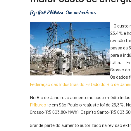
Física
By:
Pet Elétrica
On:
06/03/2015
Meio Ambiente
O custo mé
Saúde
23,4% e ho
revisão tar
Tecnologia
passa da 6
para a ind
Itália.
Ent
Grosso do 
Os dados f
Federação das Indústrias do Estado do Rio de Janei
No Rio de Janeiro, o aumento no custo médio industr
Friburgo
; e em São Paulo o reajuste foi de 26,3%. 
Grosso (R$ 603,80/MWh), Espírito Santo (R$ 603,3
Grande parte do aumento autorizado na revisão extr