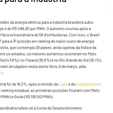
dio da energia elétrica para a indústria brasileira subiu
je é de R$ 498,30 por MWh. O aumento ocorreu após a
ifária extraordinária de 58 distribuidoras. Com isso, o Brasil
ª para a 3ª posição em ranking de maior custo de energia
ústria, que contempla 28 países, atrás apenas da Índia e da
re os estados, os maiores aumentos ocorreram no Mato
Sul (47,8%); no Paraná (36,8%) e no Rio Grande do Sul (35,1%).
oram divulgados nesta sexta-feira, 6 de março, pela
ro.
ial foi de 16,2%, após a revisão da
Light
e da
Energisa Nova
No ranking estadual, as primeiras posições ficaram com Mato
0/MWh) e Goiás (R$ 581,50/MWh).
aordinária refere-se à Conta de Desenvolvimento