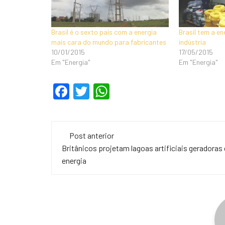
Brasil é o sexto país com a energia
Brasil tem a en
mais cara do mundo para fabricantes
indústria
10/01/2015
17/05/2015
Em "Energia"
Em "Energia"
F
T
W
a
wi
h
c
tt
at
Navegação
e
er
s
Post anterior
de
Britânicos projetam lagoas artificiais geradoras
b
A
energia
o
p
post
o
p
k