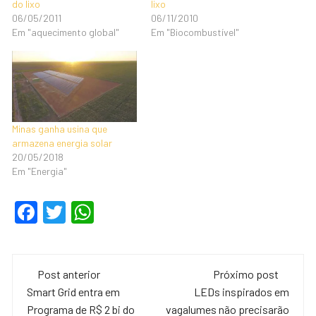
do lixo
lixo
06/05/2011
06/11/2010
Em "aquecimento global"
Em "Biocombustível"
Minas ganha usina que
armazena energia solar
20/05/2018
Em "Energia"
F
T
W
a
wi
h
c
tt
at
Navegação
e
er
s
Post anterior
Próximo post
de
Smart Grid entra em
LEDs inspirados em
b
A
Programa de R$ 2 bi do
vagalumes não precisarão