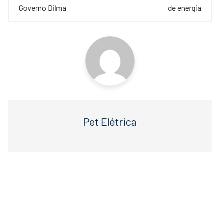
o
p
post
Governo Dilma
de energia
o
p
k
Pet Elétrica