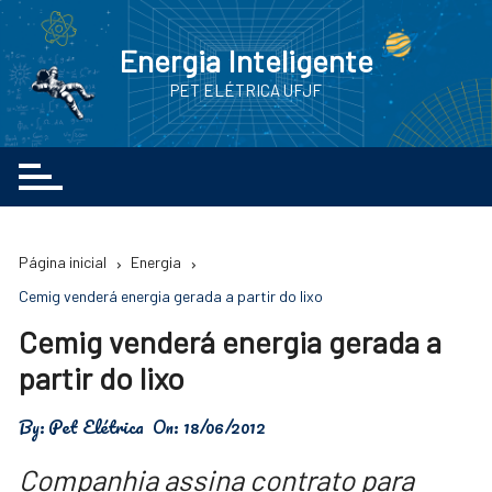
Ir
para
Energia Inteligente
o
PET ELÉTRICA UFJF
conteúdo
Página inicial
Energia
Cemig venderá energia gerada a partir do lixo
Cemig venderá energia gerada a
partir do lixo
By:
Pet Elétrica
On:
18/06/2012
Companhia assina contrato para