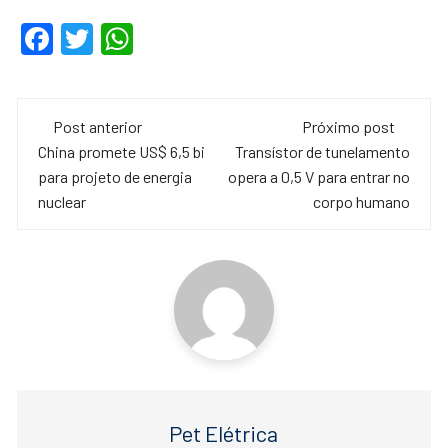
F
T
W
a
wi
h
c
tt
at
Navegação
e
er
s
Post anterior
Próximo post
de
China promete US$ 6,5 bi
Transístor de tunelamento
b
A
para projeto de energia
opera a 0,5 V para entrar no
o
p
post
nuclear
corpo humano
o
p
k
Pet Elétrica