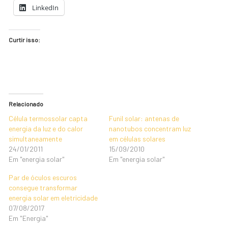
LinkedIn
Curtir isso:
Relacionado
Célula termossolar capta
Funil solar: antenas de
energia da luz e do calor
nanotubos concentram luz
simultaneamente
em células solares
24/01/2011
15/09/2010
Em "energia solar"
Em "energia solar"
Par de óculos escuros
consegue transformar
energia solar em eletricidade
07/08/2017
Em "Energia"