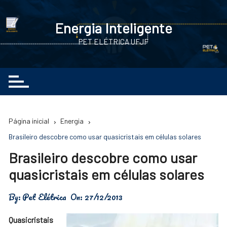
Ir
para
Energia Inteligente
o
PET ELÉTRICA UFJF
conteúdo
Página inicial
Energia
Brasileiro descobre como usar quasicristais em células solares
Brasileiro descobre como usar
quasicristais em células solares
By:
Pet Elétrica
On:
27/12/2013
Quasicristais