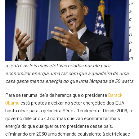
ar
a
c
k
O
b
a
m
a: entre as leis mais efetivas criadas por ele para
economizar energia, uma faz com que a geladeira de uma
casa gaste menos energia do que uma lâmpada de 50 watts
Para se ter uma ideia da herança que o presidente
Barack
Obama
está prestes a deixar no setor energético dos EUA,
basta olhar para a geladeira.Sério, literalmente. Desde 2009, o
governo dele criou 43 normas que vão economizar mais
energia do que qualquer outro presidente desse país,
eliminando em 2030 uma demanda equivalente à eletricidade