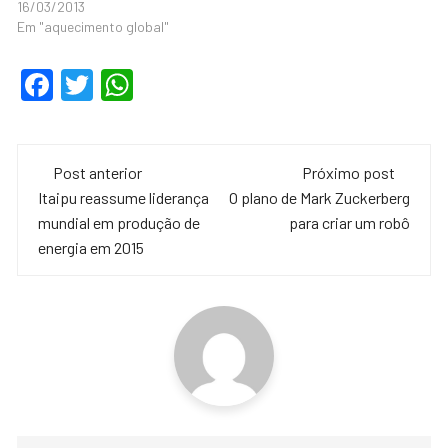
16/03/2013
Em "aquecimento global"
F
T
W
a
wi
h
c
tt
at
Navegação
e
er
s
Post anterior
Próximo post
de
Itaipu reassume liderança
O plano de Mark Zuckerberg
b
A
mundial em produção de
para criar um robô
o
p
post
energia em 2015
o
p
k