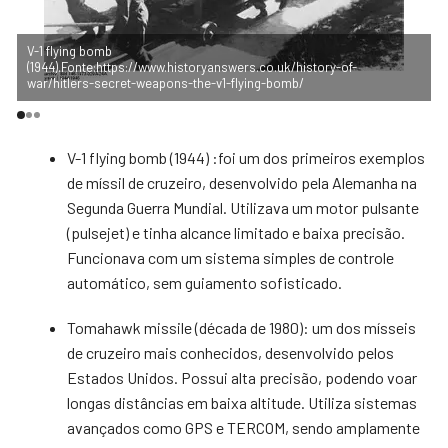
V-1 flying bomb
T
(1944).Fonte:https://www.historyanswers.co.uk/history-of-
j
war/hitlers-secret-weapons-the-v1-flying-bomb/
c
V-1 flying bomb (1944) :foi um dos primeiros exemplos
de míssil de cruzeiro, desenvolvido pela Alemanha na
Segunda Guerra Mundial. Utilizava um motor pulsante
(pulsejet) e tinha alcance limitado e baixa precisão.
Funcionava com um sistema simples de controle
automático, sem guiamento sofisticado.
Tomahawk missile (década de 1980): um dos mísseis
de cruzeiro mais conhecidos, desenvolvido pelos
Estados Unidos. Possui alta precisão, podendo voar
longas distâncias em baixa altitude. Utiliza sistemas
avançados como GPS e TERCOM, sendo amplamente