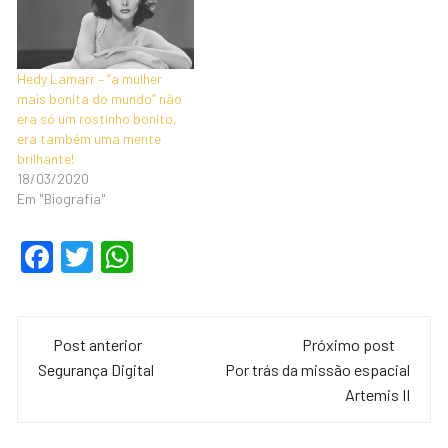
Hedy Lamarr – “a mulher
mais bonita do mundo” não
era só um rostinho bonito,
era também uma mente
brilhante!
18/03/2020
Em "Biografia"
F
T
W
a
wi
h
c
tt
at
Navegação
e
er
s
Post anterior
Próximo post
de
Segurança Digital
Por trás da missão espacial
b
A
Artemis II
o
p
post