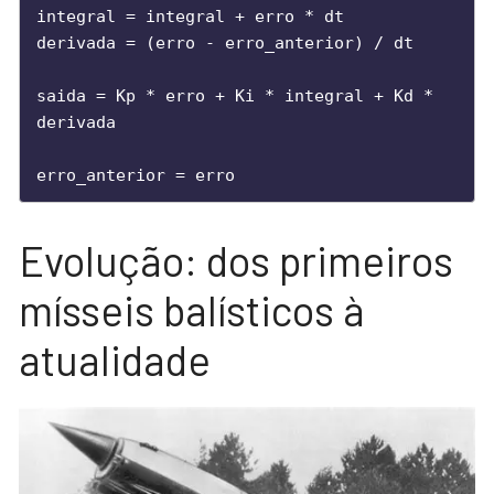
integral = integral + erro * dt

derivada = (erro - erro_anterior) / dt

saida = Kp * erro + Ki * integral + Kd * 
derivada

erro_anterior = erro
Evolução: dos primeiros
mísseis balísticos à
atualidade