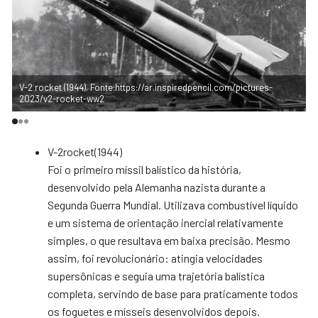
-
V-2 rocket (1944). Fonte:https://ar.inspiredpencil.com/pictures-
2023/v2-rocket-ww2
R
V-2rocket(1944)
Foi o primeiro míssil balístico da história,
desenvolvido pela Alemanha nazista durante a
Segunda Guerra Mundial. Utilizava combustível líquido
e um sistema de orientação inercial relativamente
simples, o que resultava em baixa precisão. Mesmo
assim, foi revolucionário: atingia velocidades
supersônicas e seguia uma trajetória balística
completa, servindo de base para praticamente todos
os foguetes e mísseis desenvolvidos depois.