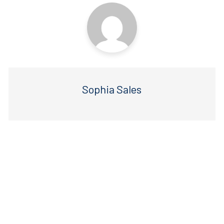
o
p
k
Sophia Sales