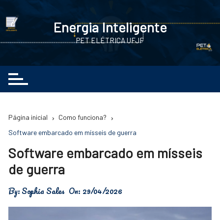
Ir
para
Energia Inteligente
o
PET ELÉTRICA UFJF
conteúdo
Página inicial
Como funciona?
Software embarcado em mísseis de guerra
Software embarcado em mísseis
de guerra
By:
Sophia Sales
On:
29/04/2026