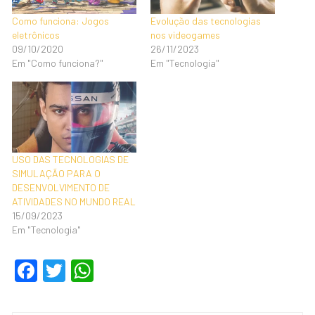
Como funciona: Jogos
Evolução das tecnologias
eletrônicos
nos videogames
09/10/2020
26/11/2023
Em "Como funciona?"
Em "Tecnologia"
USO DAS TECNOLOGIAS DE
SIMULAÇÃO PARA O
DESENVOLVIMENTO DE
ATIVIDADES NO MUNDO REAL
15/09/2023
Em "Tecnologia"
F
T
W
a
wi
h