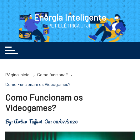
Ir
para
Energia Inteligente
o
PET ELÉTRICA UFJF
conteúdo
Página inicial
Como funciona?
Como Funcionam os Videogames?
Como Funcionam os
Videogames?
By:
Artur Tafuri
On:
08/07/2026