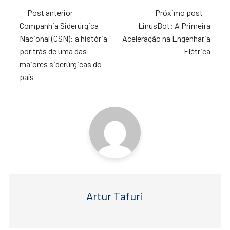
c
tt
at
Navegação
e
er
s
Post anterior
Próximo post
de
Companhia Siderúrgica
LinusBot: A Primeira
b
A
Nacional (CSN): a história
Aceleração na Engenharia
o
p
post
por trás de uma das
Elétrica
o
p
maiores siderúrgicas do
país
k
Artur Tafuri