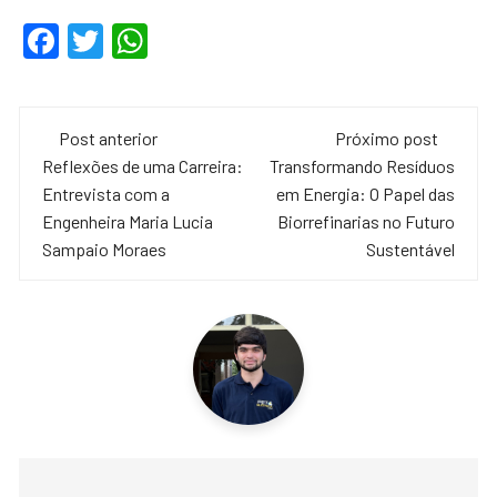
F
T
W
a
wi
h
c
tt
at
Navegação
e
er
s
Post anterior
Próximo post
de
Reflexões de uma Carreira:
Transformando Resíduos
b
A
Entrevista com a
em Energia: O Papel das
o
p
post
Engenheira Maria Lucia
Biorrefinarias no Futuro
o
p
Sampaio Moraes
Sustentável
k