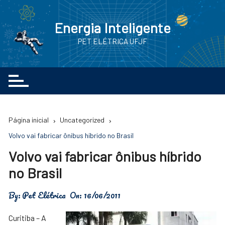
Ir
para
Energia Inteligente
o
PET ELÉTRICA UFJF
conteúdo
Página inicial
Uncategorized
Volvo vai fabricar ônibus híbrido no Brasil
Volvo vai fabricar ônibus híbrido
no Brasil
By:
Pet Elétrica
On:
16/06/2011
Curitiba – A