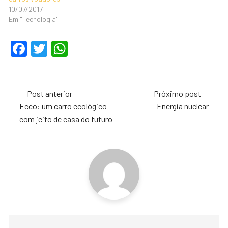
10/07/2017
Em "Tecnologia"
F
T
W
a
wi
h
c
tt
at
Navegação
e
er
s
Post anterior
Próximo post
de
Ecco: um carro ecológico
Energia nuclear
b
A
com jeito de casa do futuro
o
p
post
o
p
k