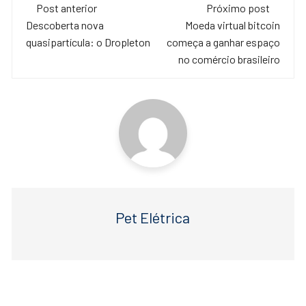
Navegação
e
er
s
Post anterior
Próximo post
de
Descoberta nova
Moeda virtual bitcoin
b
A
quasipartícula: o Dropleton
começa a ganhar espaço
o
p
post
no comércio brasileiro
o
p
k
Pet Elétrica