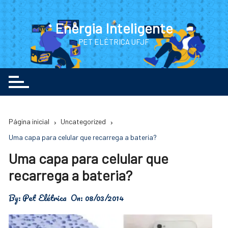
Ir
para
Energia Inteligente
o
PET ELÉTRICA UFJF
conteúdo
Página inicial
Uncategorized
Uma capa para celular que recarrega a bateria?
Uma capa para celular que
recarrega a bateria?
By:
Pet Elétrica
On:
08/03/2014