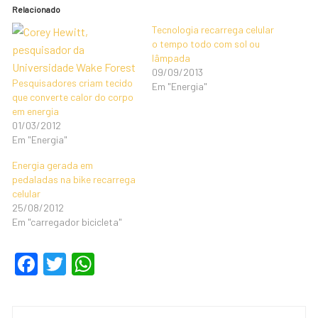
Relacionado
Tecnologia recarrega celular
o tempo todo com sol ou
lâmpada
09/09/2013
Pesquisadores criam tecido
Em "Energia"
que converte calor do corpo
em energia
01/03/2012
Em "Energia"
Energia gerada em
pedaladas na bike recarrega
celular
25/08/2012
Em "carregador bicicleta"
F
T
W
a
wi
h
c
tt
at