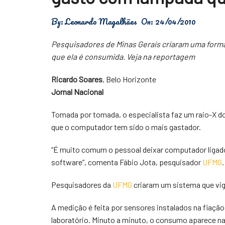
Física
By:
Leonardo Magalhães
On:
24/04/2010
Meio Ambiente
Pesquisadores de Minas Gerais criaram uma forma
Saúde
que ela é consumida. Veja na reportagem
Tecnologia
Ricardo Soares
, Belo Horizonte
Jornal Nacional
Tomada por tomada, o especialista faz um raio-X do
que o computador tem sido o mais gastador.
“É muito comum o pessoal deixar computador ligad
software”, comenta Fábio Jota, pesquisador
UFMG
.
Pesquisadores da
UFMG
criaram um sistema que vigi
A medição é feita por sensores instalados na fiaçã
laboratório. Minuto a minuto, o consumo aparece n