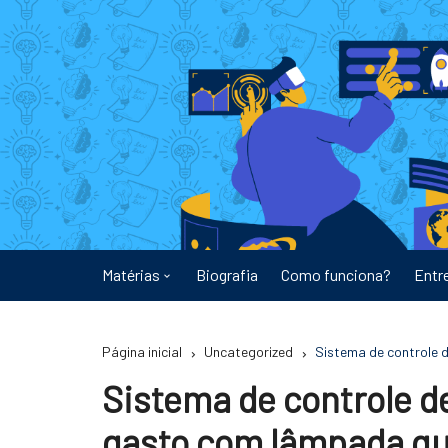
Ir
para
o
conteúdo
Matérias
Biografia
Como funciona?
Entr
Astronomia
Página inicial
Uncategorized
Sistema de controle 
Educação
Sistema de controle de
Energia
gasto com lâmpada q