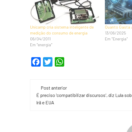
Unicamp cria sistema inteligente de
Quanto Gasta a
medição do consumo de energia
13/06/2025
06/04/2011
Em "Energia"
Em "energia"
F
T
W
a
wi
h
c
tt
at
Navegação
e
er
s
Post anterior
de
É preciso 'compatibilizar discursos', diz Lula sob
b
A
Irã e EUA
o
p
post
o
p
k