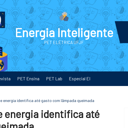
Energia Inteligente
PET ELÉTRICA UFJF
evista
PET Ensina
PET Lab
Especial EI
de energia identifica até gasto com lâmpada queimada
 energia identifica até
ueimada