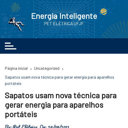
Ir
para
Energia Inteligente
o
PET ELÉTRICA UFJF
conteúdo
Página inicial
Uncategorized
Sapatos usam nova técnica para gerar energia para aparelhos
portáteis
Sapatos usam nova técnica para
gerar energia para aparelhos
portáteis
By:
Pet Elétrica
On:
26/08/2011