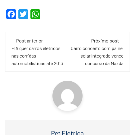
F
T
W
a
wi
h
c
tt
at
Navegação
e
er
s
Post anterior
Próximo post
de
FIA quer carros elétricos
Carro conceito com painel
b
A
nas corridas
solar integrado vence
o
p
post
automobilísticas até 2013
concurso da Mazda
o
p
k
Pet Elétrica