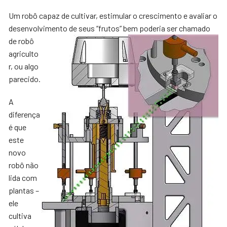
Um robô capaz de cultivar, estimular o crescimento e avaliar o
desenvolvimento de seus “frutos” bem poderia ser
chamado
de robô
agriculto
r, ou algo
parecido.
A
diferença
é que
este
novo
robô não
lida com
plantas –
ele
cultiva