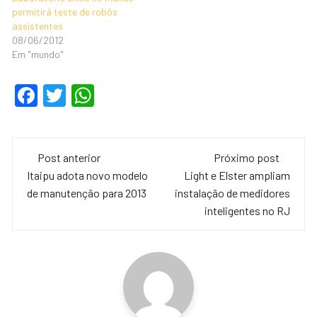
permitirá teste de robôs
assistentes
08/06/2012
Em "mundo"
F
T
W
a
wi
h
c
tt
at
Navegação
e
er
s
Post anterior
Próximo post
de
Itaipu adota novo modelo
Light e Elster ampliam
b
A
de manutenção para 2013
instalação de medidores
o
p
post
inteligentes no RJ
o
p
k