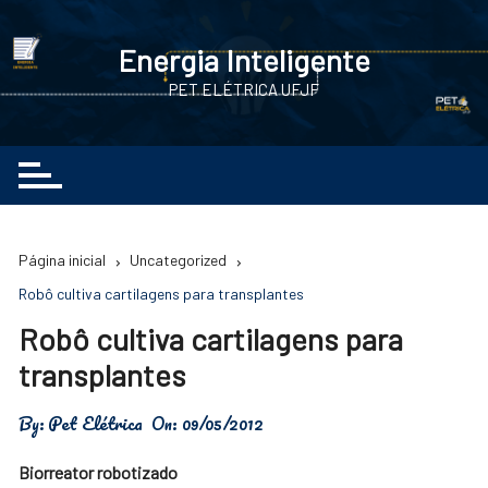
Ir
para
Energia Inteligente
o
PET ELÉTRICA UFJF
conteúdo
Página inicial
Uncategorized
Robô cultiva cartilagens para transplantes
Robô cultiva cartilagens para
transplantes
By:
Pet Elétrica
On:
09/05/2012
Biorreator robotizado