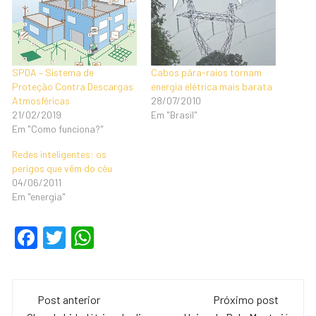
SPDA – Sistema de
Cabos pára-raios tornam
Proteção Contra Descargas
energia elétrica mais barata
Atmosféricas
28/07/2010
21/02/2019
Em "Brasil"
Em "Como funciona?"
Redes inteligentes: os
perigos que vêm do céu
04/06/2011
Em "energia"
F
T
W
a
wi
h
c
tt
at
Navegação
e
er
s
Post anterior
Próximo post