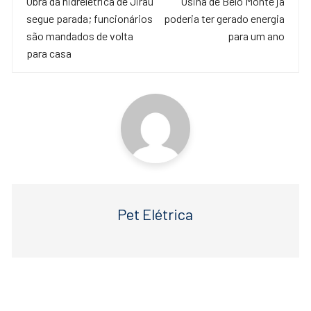
de
Obra da hidrelétrica de Jirau
Usina de Belo Monte já
b
A
segue parada; funcionários
poderia ter gerado energia
o
p
post
são mandados de volta
para um ano
o
p
para casa
k
Pet Elétrica