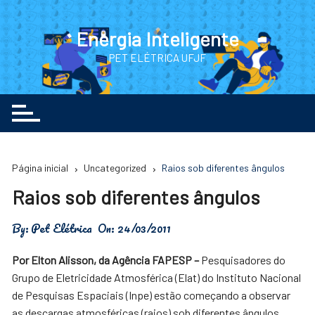
Ir
para
Energia Inteligente
o
PET ELÉTRICA UFJF
conteúdo
Página inicial
Uncategorized
Raios sob diferentes ângulos
Raios sob diferentes ângulos
By:
Pet Elétrica
On:
24/03/2011
Por Elton Alisson, da Agência FAPESP –
Pesquisadores do
Grupo de Eletricidade Atmosférica (Elat) do Instituto Nacional
de Pesquisas Espaciais (Inpe) estão começando a observar
as descargas atmosféricas (raios) sob diferentes ângulos.