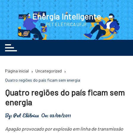
Ir
para
Energia Inteligente
o
PET ELÉTRICA UFJF
conteúdo
Página inicial
Uncategorized
Quatro regiões do país ficam sem energia
Quatro regiões do país ficam sem
energia
By:
Pet Elétrica
On:
03/09/2011
Apagão provocado por explosão em linha de transmissão