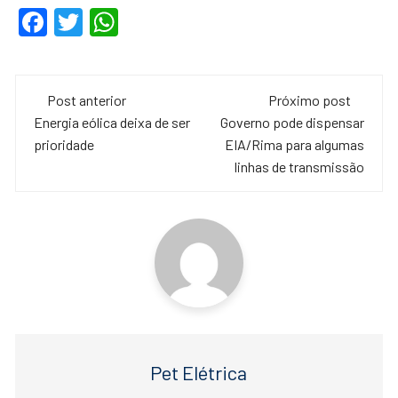
F
T
W
a
wi
h
c
tt
at
Navegação
e
er
s
Post anterior
Próximo post
de
Energia eólica deixa de ser
Governo pode dispensar
b
A
prioridade
EIA/Rima para algumas
o
p
post
linhas de transmissão
o
p
k
Pet Elétrica