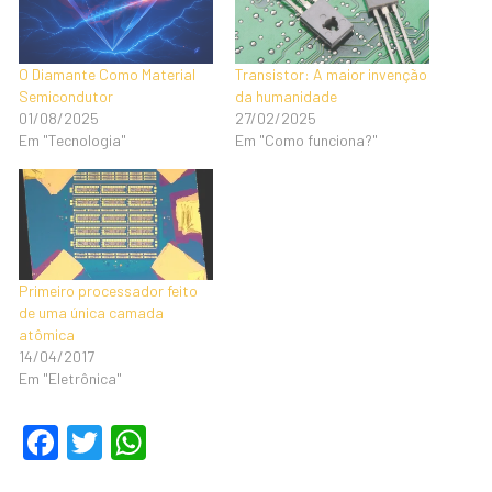
O Diamante Como Material
Transistor: A maior invenção
Semicondutor
da humanidade
01/08/2025
27/02/2025
Em "Tecnologia"
Em "Como funciona?"
Primeiro processador feito
de uma única camada
atômica
14/04/2017
Em "Eletrônica"
F
T
W
a
wi
h