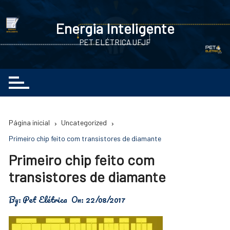
Ir
para
Energia Inteligente
o
PET ELÉTRICA UFJF
conteúdo
Página inicial
Uncategorized
Primeiro chip feito com transistores de diamante
Primeiro chip feito com
transistores de diamante
By:
Pet Elétrica
On:
22/08/2017