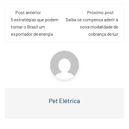
c
tt
at
Navegação
e
er
s
Post anterior
Próximo post
de
5 estratégias que podem
Saiba se compensa aderir à
b
A
tornar o Brasil um
nova modalidade de
o
p
post
exportador de energia
cobrança de luz
o
p
k
Pet Elétrica