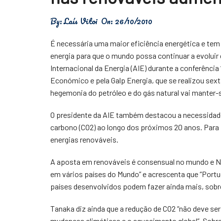
Física
By:
Laís Vitoi
On:
26/10/2010
Meio Ambiente
É necessária uma maior eficiência energética e tem
Saúde
energia para que o mundo possa continuar a evolui
Internacional da Energia (AIE) durante a conferência
Tecnologia
Económico e pela Galp Energia, que se realizou sext
hegemonia do petróleo e do gás natural vai manter
O presidente da AIE também destacou a necessidade
carbono (CO2) ao longo dos próximos 20 anos. Para
energias renováveis.
A aposta em renováveis é consensual no mundo e N
em vários países do Mundo” e acrescenta que “Port
países desenvolvidos podem fazer ainda mais, sobr
Tanaka diz ainda que a redução de CO2 “não deve se
mudanças climáticas e o aquecimento global”. Sobre