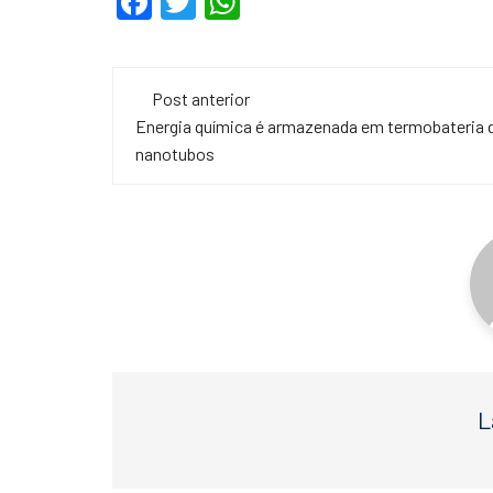
F
T
W
a
wi
h
c
tt
at
Navegação
e
er
s
Post anterior
de
Energia química é armazenada em termobateria 
b
A
nanotubos
o
p
post
o
p
k
L