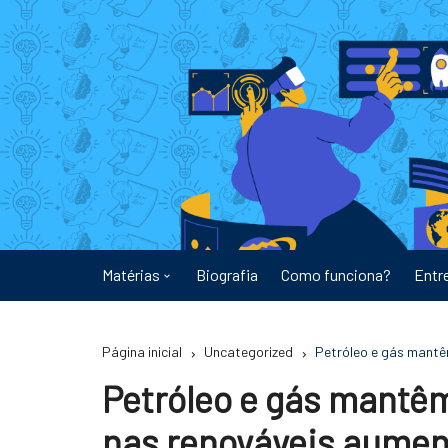
Ir
para
o
conteúdo
Matérias
Biografia
Como funciona?
Entr
Astronomia
Página inicial
Uncategorized
Petróleo e gás mant
Educação
Petróleo e gás mantê
Energia
nas renováveis aumen