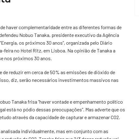
 de haver complementaridade entre as diferentes formas de
r defendeu Nobuo Tanaka, presidente executivo da Agência
 “Energia, os próximos 30 anos”, organizada pelo Diário
a-feira no Hotel Ritz, em Lisboa. Na opinião de Tanaka a
-se nos próximos 30 anos.
 de reduzir em cerca de 50% as emissões de dióxido de
 isso, diz, serão necessários investimentos massivos nas
obuo Tanaka frisa “haver vontade e empenhamento político
ugal está no pódio dessas preocupações”. Mas adverte que os
etudo através da capacidade de capturar e armazenar CO2.
r analisada individualmente, mas em conjunto com as
 a redução de CO2, Tanaka frisa que 2/3 dessa redução vai