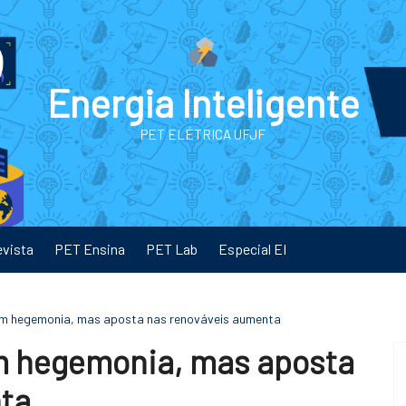
Energia Inteligente
PET ELÉTRICA UFJF
evista
PET Ensina
PET Lab
Especial EI
êm hegemonia, mas aposta nas renováveis aumenta
m hegemonia, mas aposta
ta