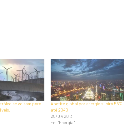
tróleo se voltam para
Apetite global por energia subirá 56%
áveis.
até 2040
25/07/2013
Em "Energia"