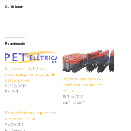
Curtir isso:
Relacionado
Engenheiros do MIT criam
robô transparente capaz de
Robôs flutuantes vão
pescar peixes
monitorar rios usando
05/02/2017
celular
Em "MIT"
18/05/2012
Em "mundo"
Robô esférico navega dentro
de reator nuclear
27/07/2011
Em "mundo"