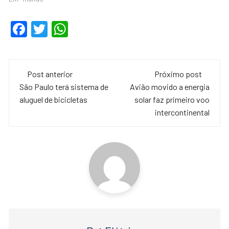
F
T
W
a
wi
h
c
tt
at
Navegação
e
er
s
Post anterior
Próximo post
de
São Paulo terá sistema de
Avião movido a energia
b
A
aluguel de bicicletas
solar faz primeiro voo
o
p
post
intercontinental
o
p
k