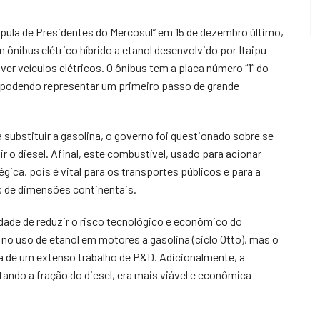
úpula de Presidentes do Mercosul” em 15 de dezembro último,
nibus elétrico híbrido a etanol desenvolvido por Itaipu
er veículos elétricos. O ônibus tem a placa número “1” do
m, podendo representar um primeiro passo de grande
 substituir a gasolina, o governo foi questionado sobre se
ir o diesel. Afinal, este combustível, usado para acionar
ica, pois é vital para os transportes públicos e para a
s de dimensões continentais.
dade de reduzir o risco tecnológico e econômico do
o uso de etanol em motores a gasolina (ciclo Otto), mas o
a de um extenso trabalho de P&D. Adicionalmente, a
tando a fração do diesel, era mais viável e econômica