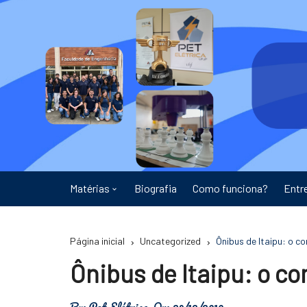
Ir
para
o
conteúdo
Matérias
Biografia
Como funciona?
Entr
Astronomia
Página inicial
Uncategorized
Ônibus de Itaipu: o 
Educação
Ônibus de Itaipu: o c
Energia
By:
Pet Elétrica
On:
29/12/2010