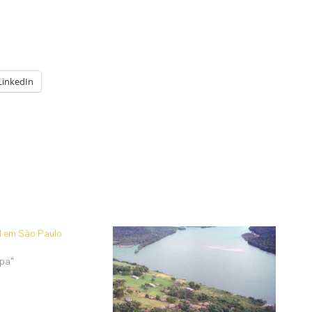
LinkedIn
l em São Paulo
mpa"