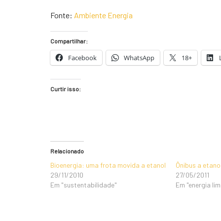
Fonte:
Ambiente Energia
Compartilhar:
Facebook
WhatsApp
18+
Curtir isso:
Relacionado
Bioenergia: uma frota movida a etanol
Ônibus a etano
29/11/2010
27/05/2011
Em "sustentabilidade"
Em "energia li