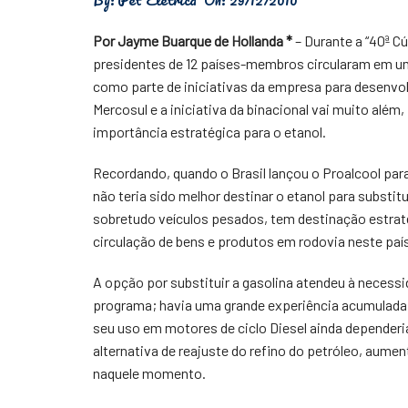
Física
Por Jayme Buarque de Hollanda *
– Durante a “40ª C
Meio Ambiente
presidentes de 12 países-membros circularam em um ô
como parte de iniciativas da empresa para desenvolv
Saúde
Mercosul e a iniciativa da binacional vai muito alé
importância estratégica para o etanol.
Tecnologia
Recordando, quando o Brasil lançou o Proalcool para
não teria sido melhor destinar o etanol para substitu
sobretudo veículos pesados, tem destinação estratég
circulação de bens e produtos em rodovia neste paí
A opção por substituir a gasolina atendeu à necessi
programa; havia uma grande experiência acumulada n
seu uso em motores de ciclo Diesel ainda dependeri
alternativa de reajuste do refino do petróleo, aumen
naquele momento.