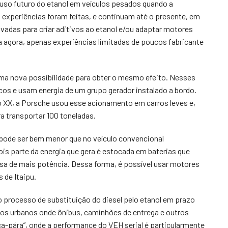
 uso futuro do etanol em veículos pesados quando a
s experiências foram feitas, e continuam até o presente, em
vadas para criar aditivos ao etanol e/ou adaptar motores
da agora, apenas experiências limitadas de poucos fabricante
e uma nova possibilidade para obter o mesmo efeito. Nesses
cos e usam energia de um grupo gerador instalado a bordo.
 XX, a Porsche usou esse acionamento em carros leves e,
a transportar 100 toneladas.
pode ser bem menor que no veículo convencional
is parte da energia que gera é estocada em baterias que
isa de mais potência. Dessa forma, é possível usar motores
s de Itaipu.
 processo de substituição do diesel pelo etanol em prazo
usos urbanos onde ônibus, caminhões de entrega e outros
a-pára”, onde a performance do VEH serial é particularmente