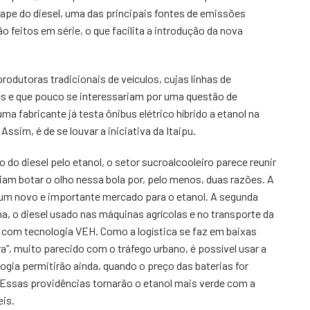
cape do diesel, uma das principais fontes de emissões
o feitos em série, o que facilita a introdução da nova
rodutoras tradicionais de veículos, cujas linhas de
es e que pouco se interessariam por uma questão de
a fabricante já testa ônibus elétrico híbrido a etanol na
ssim, é de se louvar a iniciativa da Itaipu.
do diesel pelo etanol, o setor sucroalcooleiro parece reunir
iam botar o olho nessa bola por, pelo menos, duas razões. A
e um novo e importante mercado para o etanol. A segunda
ina, o diesel usado nas máquinas agrícolas e no transporte da
 com tecnologia VEH. Como a logística se faz em baixas
a”, muito parecido com o tráfego urbano, é possível usar a
gia permitirão ainda, quando o preço das baterias for
. Essas providências tornarão o etanol mais verde com a
is.