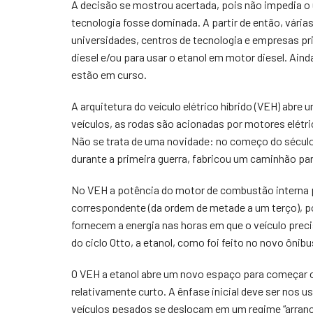
A decisão se mostrou acertada, pois não impedia o
tecnologia fosse dominada. A partir de então, vária
universidades, centros de tecnologia e empresas pri
diesel e/ou para usar o etanol em motor diesel. Ain
estão em curso.
A arquitetura do veículo elétrico híbrido (VEH) abr
veículos, as rodas são acionadas por motores elétri
Não se trata de uma novidade: no começo do século
durante a primeira guerra, fabricou um caminhão par
No VEH a potência do motor de combustão interna 
correspondente (da ordem de metade a um terço), po
fornecem a energia nas horas em que o veículo prec
do ciclo Otto, a etanol, como foi feito no novo ônibu
O VEH a etanol abre um novo espaço para começar o
relativamente curto. A ênfase inicial deve ser nos 
veículos pesados se deslocam em um regime “arranc