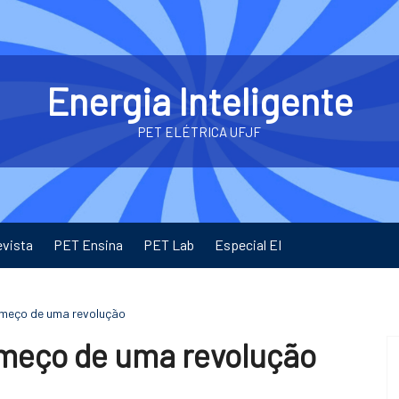
Energia Inteligente
PET ELÉTRICA UFJF
evista
PET Ensina
PET Lab
Especial EI
começo de uma revolução
omeço de uma revolução