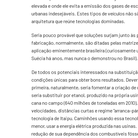
elevada e onde ele evita a emissão dos gases de es
urbanas indesejáveis. Estes tipos de veículos não sã
arquitetura que reúne tecnologias dominadas.
Seria pouco provável que soluções surjam junto às p
fabricação, normalmente, são ditadas pelas matriz
aplicação eminentemente brasileira (curiosamente um
Suécia há anos, mas nunca o demonstrou no Brasil). A
De todos os potenciais interessados na substituição 
condições únicas para obter bons resultados. Dever
primeira, naturalmente, seria fomentar a criação d
seria substituir por etanol, produzido na própria us
cana no campo (640 milhões de toneladas em 2010),
velocidades, distâncias curtas e regime “arranca-pár
tecnologia de Itaipu. Caminhões usando essa tecnolo
menor, usar a energia elétrica produzida nas usinas
redução de sua dependência dos combustíveis fósse