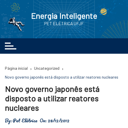
Ir
para
Energia Inteligente
o
PET ELÉTRICA UFJF
conteúdo
Página inicial
Uncategorized
Novo governo japonês está disposto a utilizar reatores nucleares
Novo governo japonês está
disposto a utilizar reatores
nucleares
By:
Pet Elétrica
On:
28/12/2012