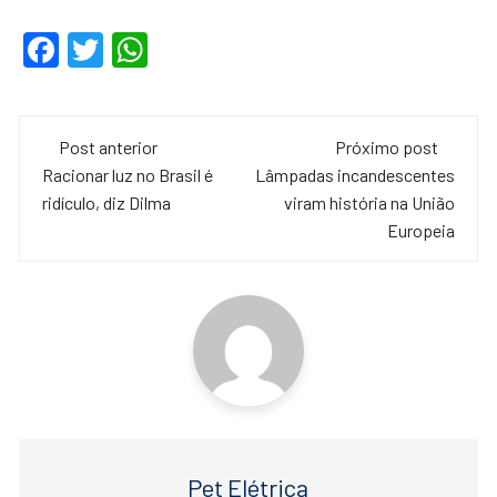
F
T
W
a
wi
h
c
tt
at
Navegação
e
er
s
Post anterior
Próximo post
de
Racionar luz no Brasil é
Lâmpadas incandescentes
b
A
ridículo, diz Dilma
viram história na União
o
p
post
Europeia
o
p
k
Pet Elétrica