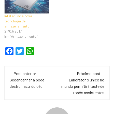
Intel anuncia nova
tecnologia de
armazenamento
21/03/2017
Em "Armazenamento"
F
T
W
a
wi
h
c
tt
at
Navegação
e
er
s
Post anterior
Próximo post
de
Geoengenharia pode
Laboratório único no
b
A
destruir azul do céu
mundo permitirá teste de
o
p
post
robôs assistentes
o
p
k