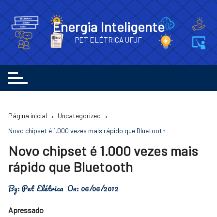
Ir
para
Energia Inteligente
o
PET ELÉTRICA UFJF
conteúdo
Página inicial
Uncategorized
Novo chipset é 1.000 vezes mais rápido que Bluetooth
Novo chipset é 1.000 vezes mais
rápido que Bluetooth
By:
Pet Elétrica
On:
06/06/2012
Apressado