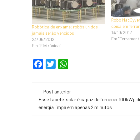
Robô MacGyver
coisa em ferr
Robótica de enxame: robôs unidos
13/10/2012
jamais serão vencidos
Em "Ferrament
23/05/2012
Em "Eletrônica"
F
T
W
a
wi
h
c
tt
at
Navegação
e
er
s
Post anterior
de
Esse tapete-solar é capaz de fornecer 100kWp d
b
A
energia limpa em apenas 2 minutos
o
p
post
o
p
k