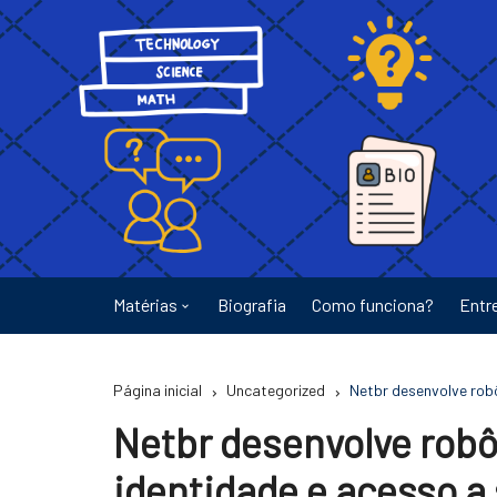
Ir
para
o
conteúdo
Matérias
Biografia
Como funciona?
Entr
Astronomia
Página inicial
Uncategorized
Netbr desenvolve robô
Educação
Netbr desenvolve robô
Energia
identidade e acesso a 