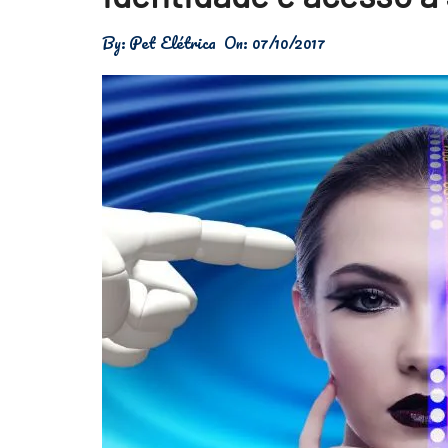
Física
By:
Pet Elétrica
On:
07/10/2017
Meio Ambiente
Saúde
Tecnologia