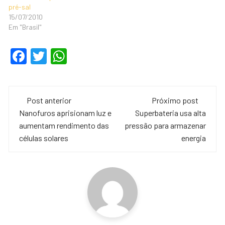
pré-sal
15/07/2010
Em "Brasil"
F
T
W
a
wi
h
c
tt
at
Navegação
e
er
s
Post anterior
Próximo post
de
Nanofuros aprisionam luz e
Superbateria usa alta
b
A
aumentam rendimento das
pressão para armazenar
o
p
post
células solares
energia
o
p
k