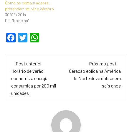
Como os computadores
pretendem imitar o cérebro
30/04/2014
Em "Notícias"
F
T
W
a
wi
h
c
tt
at
Navegação
e
er
s
Post anterior
Próximo post
de
Horário de verão
Geração eólica na América
b
A
economiza energia
do Norte deve dobrar em
o
p
post
consumida por 200 mil
seis anos
o
p
unidades
k