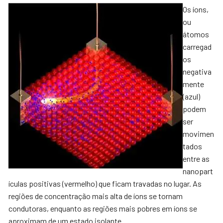
Os íons,
ou
átomos
carregad
os
negativa
mente
(azul)
podem
ser
movimen
tados
entre as
nanopart
ículas positivas (vermelho) que ficam travadas no lugar. As
regiões de concentração mais alta de íons se tornam
condutoras, enquanto as regiões mais pobres em íons se
aproximam de um estado isolante.