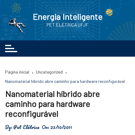
Ir
para
Energia Inteligente
o
PET ELÉTRICA UFJF
conteúdo
Página inicial
Uncategorized
Nanomaterial híbrido abre caminho para hardware reconfigurável
Nanomaterial híbrido abre
caminho para hardware
reconfigurável
By:
Pet Elétrica
On:
23/10/2011