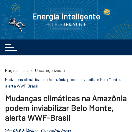
Ir
para
Energia Inteligente
o
PET ELÉTRICA UFJF
conteúdo
Página inicial
Uncategorized
Mudanças climáticas na Amazônia podem inviabilizar Belo Monte,
alerta WWF-Brasil
Mudanças climáticas na Amazônia
podem inviabilizar Belo Monte,
alerta WWF-Brasil
By:
Pet Elétrica
On:
09/04/2011