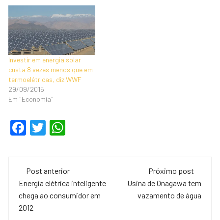
Investir em energia solar
custa 8 vezes menos que em
termoelétricas, diz WWF
29/09/2015
Em "Economia"
F
T
W
a
wi
h
c
tt
at
Navegação
e
er
s
Post anterior
Próximo post
de
Energia elétrica inteligente
Usina de Onagawa tem
b
A
chega ao consumidor em
vazamento de água
o
p
post
2012