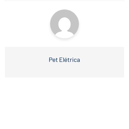
o
p
k
Pet Elétrica