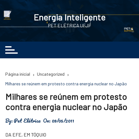
Ir
para
Energia Inteligente
o
PET ELÉTRICA UFJF
conteúdo
Página inicial
Uncategorized
Milhares se reúnem em protesto contra energia nuclear no Japão
Milhares se reúnem em protesto
contra energia nuclear no Japão
By:
Pet Elétrica
On:
09/05/2011
DA EFE, EM TÓQUIO