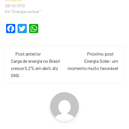
28/12/2012
Em "Energia nuclear"
F
T
W
a
wi
h
c
tt
at
Navegação
e
er
s
Post anterior
Próximo post
de
Carga de energia no Brasil
Energia Solar: um
b
A
cresce 5,2% em abril, diz
momento muito favorável
o
p
post
ONS
o
p
k