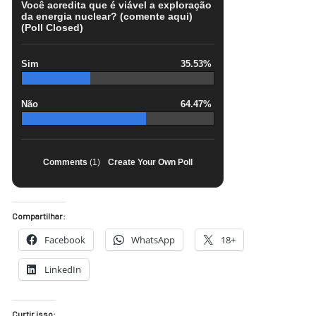
Você acredita que é viável a exploração
da energia nuclear? (comente aqui)
(Poll Closed)
Sim
35.53%
Não
64.47%
Comments
(1)
Create Your Own Poll
Compartilhar:
Facebook
WhatsApp
18+
LinkedIn
Curtir isso: