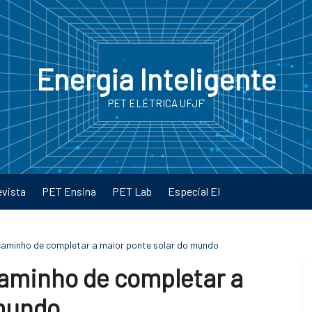
Energia Inteligente
PET ELÉTRICA UFJF
evista
PET Ensina
PET Lab
Especial EI
caminho de completar a maior ponte solar do mundo
caminho de completar a
 mundo