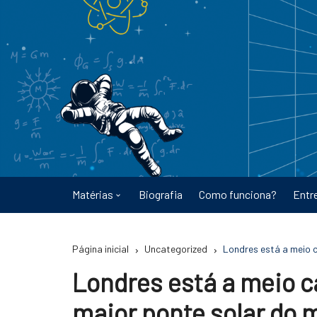
Ir
para
o
conteúdo
Matérias
Biografia
Como funciona?
Entr
Astronomia
Página inicial
Uncategorized
Londres está a meio 
Educação
Londres está a meio 
Energia
maior ponte solar do