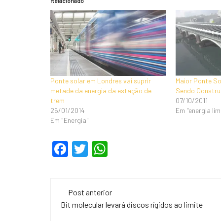
Relacionado
Ponte solar em Londres vai suprir
Maior Ponte So
metade da energia da estação de
Sendo Constru
trem
07/10/2011
26/01/2014
Em "energia li
Em "Energia"
F
T
W
a
wi
h
c
tt
at
Navegação
e
er
s
Post anterior
de
Bit molecular levará discos rígidos ao limite
b
A