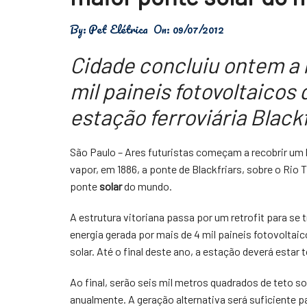
Física
By:
Pet Elétrica
On:
09/07/2012
Meio Ambiente
Cidade concluiu ontem a 
Saúde
mil paineis fotovoltaicos
Tecnologia
estação ferroviária Black
São Paulo – Ares futuristas começam a recobrir um h
vapor, em 1886, a ponte de Blackfriars, sobre o Rio
ponte
solar
do mundo.
A estrutura vitoriana passa por um retrofit para s
energia gerada por mais de 4 mil paineis fotovoltai
solar. Até o final deste ano, a estação deverá estar
Ao final, serão seis mil metros quadrados de teto s
anualmente. A geração alternativa será suficiente 