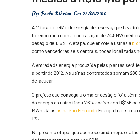
Física
By:
Paulo Ribeiro
On:
25/08/2010
Meio Ambiente
A 1ª fase do leilão de energia de reserva, que teve in
Saúde
foi encerrada com a contratação de 74,8MW médios
deságio de 1,16%. A etapa, que envolvia usinas a
bio
Tecnologia
como vencedoras seis centrais, todas localizadas 
A entrada da energia produzida pelas plantas será f
a partir de 2012. As usinas contratadas somam 28
de-açúcar.
O projeto que conseguiu o maior deságio foi a térmi
da energia da usina ficou 7,6% abaixo dos R$156 c
MWh. Já as
usina São Fernando
Energia I registrou 
1%.
Na próxima etapa, que acontece ainda hoje, o leilão
de fornecimento a partir de 2012.