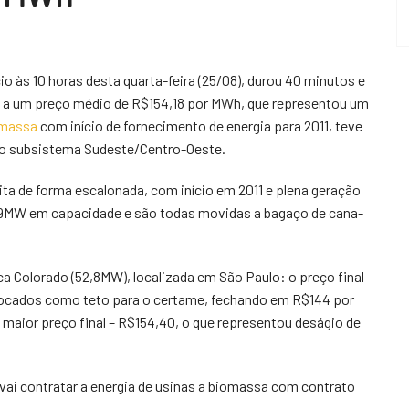
ício às 10 horas desta quarta-feira (25/08), durou 40 minutos e
 a um preço médio de R$154,18 por MWh, que representou um
massa
com início de fornecimento de energia para 2011, teve
no subsistema Sudeste/Centro-Oeste.
eita de forma escalonada, com início em 2011 e plena geração
6,9MW em capacidade e são todas movidas a bagaço de cana-
ca Colorado (52,8MW), localizada em São Paulo: o preço final
olocados como teto para o certame, fechando em R$144 por
o maior preço final – R$154,40, o que representou deságio de
 vai contratar a energia de usinas a biomassa com contrato