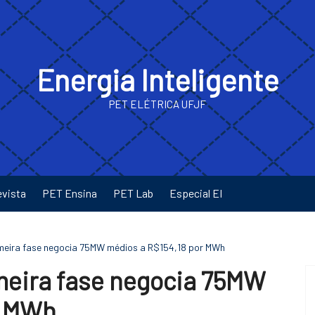
Energia Inteligente
PET ELÉTRICA UFJF
evista
PET Ensina
PET Lab
Especial EI
rimeira fase negocia 75MW médios a R$154,18 por MWh
imeira fase negocia 75MW
r MWh