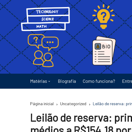
Ir
para
o
conteúdo
Matérias
Biografia
Como funciona?
Entr
Astronomia
Página inicial
Uncategorized
Leilão de reserva: p
Educação
Leilão de reserva: pr
Energia
médios a R$154,18 po