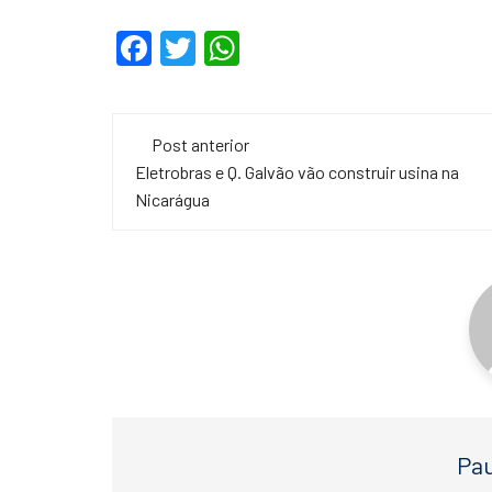
F
T
W
a
wi
h
c
tt
at
Navegação
e
er
s
Post anterior
de
Eletrobras e Q. Galvão vão construir usina na
b
A
Nicarágua
o
p
post
o
p
k
Pau