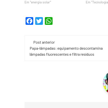
Em "energia solar"
Em "Tecnologia
F
T
W
a
wi
h
c
tt
at
Navegação
e
er
s
Post anterior
de
Papa-lâmpadas: equipamento descontamina
b
A
lâmpadas fluorescentes e filtra resíduos
o
p
post
o
p
k