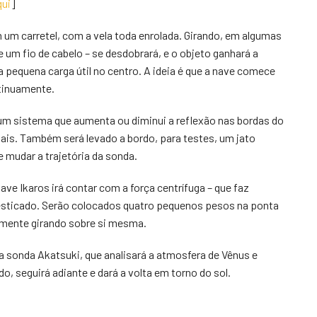
qui
]
um carretel, com a vela toda enrolada. Girando, em algumas
 um fio de cabelo – se desdobrará, e o objeto ganhará a
pequena carga útil no centro. A ideia é que a nave comece
tinuamente.
m um sistema que aumenta ou diminui a reflexão nas bordas do
ais. Também será levado a bordo, para testes, um jato
 mudar a trajetória da sonda.
ave Ikaros irá contar com a força centrífuga – que faz
 esticado. Serão colocados quatro pequenos pesos na ponta
rnamente girando sobre si mesma.
 da sonda Akatsuki, que analisará a atmosfera de Vênus e
o, seguirá adiante e dará a volta em torno do sol.