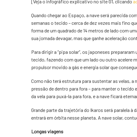
[Veja o infográfico explicativo no site G1, clicando
a
Quando chegar ao Espaço, a nave será parecida com 
semanas o tecido – cerca de dez vezes mais fino que
forma de um quadrado de 14 metros de lado com uma 
sua jornada devagar, mas que ganhe aceleração con
Para dirigir a “pipa solar”, os japoneses preparara
tecido, fazendo com que um lado ou outro acelere m
propulsor movido a gás e energia solar que consegue
Como não terá estrutura para sustentar as velas, a n
pressão de dentro para fora – para manter o tecido
da vela para puxá-la para fora, e a nave ficará ete
Grande parte da trajetória do Ikaros será paralela à
entrará em órbita nesse planeta. A nave solar, contud
Longas viagens