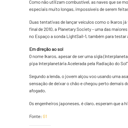
Como não utilizam combustível, as naves que se m
especiais muito longas, impossíveis de serem feita
Duas tentativas de lançar veículos como o Ikaros j
final de 2010, a Planetary Society – uma das maior
no Espaço a sonda LightSail-1, também para testar a
Em direção ao sol
O nome Ikaros, apesar de ser uma sigla (Interplaneta
pipa Interplanetária Acelerada pela Radiação do Sol
Segundo a lenda, o jovem alçou voo usando uma asa
sensação de deixar o chão e chegou perto demais do
afogado.
Os engenheiros japoneses, é claro, esperam que a hi
Fonte:
G1