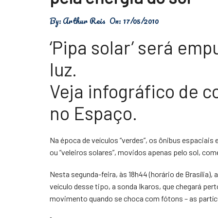
Física
By:
Arthur Reis
On:
17/05/2010
Meio Ambiente
‘Pipa solar’ será emp
Saúde
luz.
Tecnologia
Veja infográfico de 
no Espaço.
Na época de veículos “verdes”, os ônibus espaciais
ou “veleiros solares”, movidos apenas pelo sol, co
Nesta segunda-feira, às 18h44 (horário de Brasília), 
veículo desse tipo, a sonda Ikaros, que chegará per
movimento quando se choca com fótons – as partícu