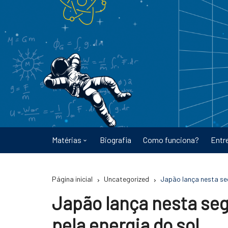
Ir
para
o
conteúdo
Matérias
Biografia
Como funciona?
Entr
Astronomia
Página inicial
Uncategorized
Japão lança nesta seg
Educação
Japão lança nesta se
Energia
pela energia do sol