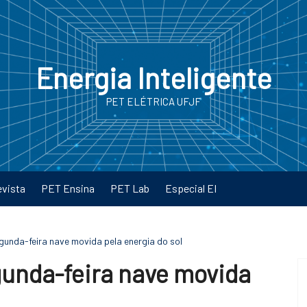
Energia Inteligente
PET ELÉTRICA UFJF
evista
PET Ensina
PET Lab
Especial EI
unda-feira nave movida pela energia do sol
gunda-feira nave movida