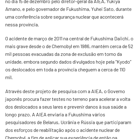
no dia 15 de dezembro pelo diretor-geral da AIEA, Yukiya
Amano, e pelo governador de Fukushima, Yuhei Sato, durante
uma conferência sobre segurança nuclear que acontecerá
nessa província.
O acidente de março de 2011 na central de Fukushima Daiichi, o
mais grave desde o de Chernobyl em 1986, mantém cerca de 52
mil pessoas evacuadas da zona de exclusão em torno da
unidade, embora segundo dados divulgados hoje pela “Kyodo”
os deslocados em toda a província cheguem a cerca de 110
mil.
Através deste projeto de pesquisa com a AIEA, o Governo
japonês procura fazer testes no terreno para acelerar a volta
dos deslocados a seus lares e prevenir danos à sua saúde a
longo prazo. A AIEA enviaria a Fukushima vários
pesquisadores de Belarus, Ucrânia e Rússia que participaram
dos esforços de reabilitação após o acidente nuclear de
Chernobyl, a fim de aplicar sua experiência de então na