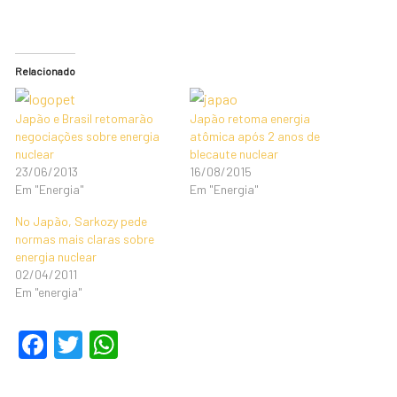
Relacionado
Japão e Brasil retomarão
Japão retoma energia
negociações sobre energia
atômica após 2 anos de
nuclear
blecaute nuclear
23/06/2013
16/08/2015
Em "Energia"
Em "Energia"
No Japão, Sarkozy pede
normas mais claras sobre
energia nuclear
02/04/2011
Em "energia"
F
T
W
a
wi
h