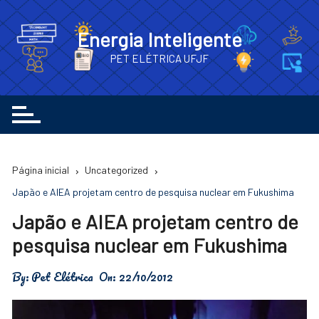
Ir
para
Energia Inteligente
o
PET ELÉTRICA UFJF
conteúdo
Página inicial
Uncategorized
Japão e AIEA projetam centro de pesquisa nuclear em Fukushima
Japão e AIEA projetam centro de
pesquisa nuclear em Fukushima
By:
Pet Elétrica
On:
22/10/2012