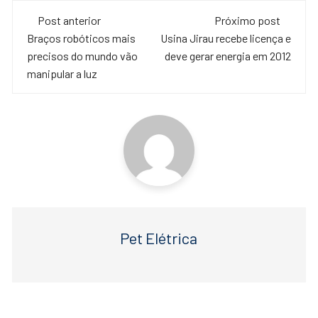
c
tt
at
Navegação
e
er
s
Post anterior
Próximo post
de
Braços robóticos mais
Usina Jirau recebe licença e
b
A
precisos do mundo vão
deve gerar energia em 2012
o
p
post
manipular a luz
o
p
k
Pet Elétrica