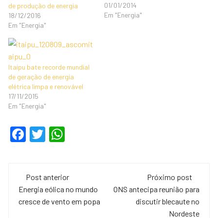
01/01/2014
de produção de energia
Em "Energia"
18/12/2016
Em "Energia"
Itaipu bate recorde mundial
de geração de energia
elétrica limpa e renovável
17/11/2015
Em "Energia"
F
T
W
a
wi
h
c
tt
at
Navegação
e
er
s
Post anterior
Próximo post
de
Energia eólica no mundo
ONS antecipa reunião para
b
A
cresce de vento em popa
discutir blecaute no
o
p
post
Nordeste