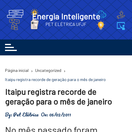
Ir
para
Energia Inteligente
o
PET ELÉTRICA UFJF
conteúdo
Página inicial
Uncategorized
Itaipu registra recorde de geração para o mês de janeiro
Itaipu registra recorde de
geração para o mês de janeiro
By:
Pet Elétrica
On:
05/02/2011
No mês passado foram