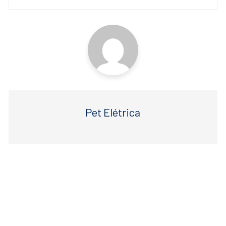
o
p
k
Pet Elétrica