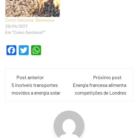
Como funciona: Biomassa
29/04/2017
Em "Como funciona?"
F
T
W
a
wi
h
c
tt
at
Navegação
e
er
s
Post anterior
Próximo post
de
5 incríveis transportes
Energia francesa alimenta
b
A
movidos a energia solar
competições de Londres
o
p
post
o
p
k