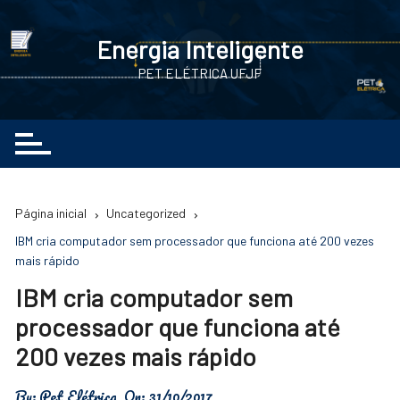
Ir
para
Energia Inteligente
o
PET ELÉTRICA UFJF
conteúdo
Página inicial
Uncategorized
IBM cria computador sem processador que funciona até 200 vezes
mais rápido
IBM cria computador sem
processador que funciona até
200 vezes mais rápido
By:
Pet Elétrica
On:
31/10/2017