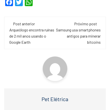
F
T
W
a
wi
h
c
tt
at
Navegação
e
er
s
Post anterior
Próximo post
de
Arqueólogo encontra ruínas
Samsung usa smartphones
b
A
de 2 mil anos usando o
antigos para minerar
o
p
post
Google Earth
bitcoins
o
p
k
Pet Elétrica