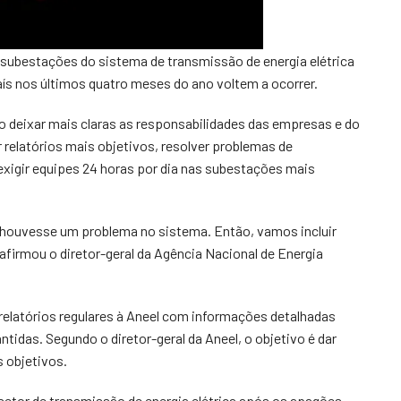
 subestações do sistema de transmissão de energia elétrica
ís nos últimos quatro meses do ano voltem a ocorrer.
o deixar mais claras as responsabilidades das empresas e do
ar relatórios mais objetivos, resolver problemas de
igir equipes 24 horas por dia nas subestações mais
 houvesse um problema no sistema. Então, vamos incluir
afirmou o diretor-geral da Agência Nacional de Energia
relatórios regulares à Aneel com informações detalhadas
idas. Segundo o diretor-geral da Aneel, o objetivo é dar
s objetivos.
setor de transmissão de energia elétrica após os apagões