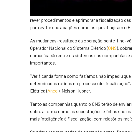
rever procedimentos e aprimorar a fiscalização das
para evitar que apagões como os que atingiram o Pa
As mudanças, resultado da operação pente-fino, vã
Operador Nacional do Sistema Elétrico (
ONS
), cobr
comunicação entre os sistemas das companhias e ex
importantes.
“Verificar da forma como fazíamos não impediu que
determinadas rotinas no processo de fiscalização”, 
Elétrica (
Aneel
), Nelson Hubner.
Tanto as companhias quanto o ONS terão de enviar 
sobre a forma como as subestações e linhas são mant
mais inteligência à fiscalização, com relatórios mai
Os primeiros resultados da operação pente-fino no 