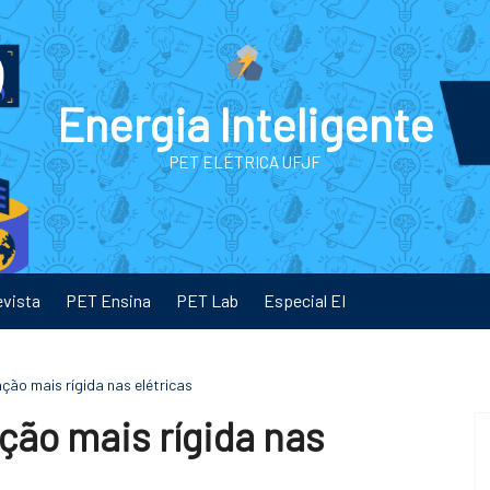
Energia Inteligente
PET ELÉTRICA UFJF
evista
PET Ensina
PET Lab
Especial EI
ação mais rígida nas elétricas
ção mais rígida nas