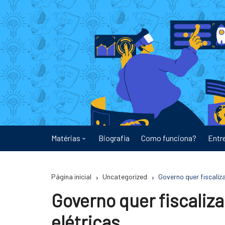
Ir
para
o
conteúdo
Matérias
Biografia
Como funciona?
Entr
Astronomia
Página inicial
Uncategorized
Governo quer fiscaliz
Educação
Governo quer fiscaliza
Energia
elétricas