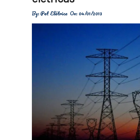
Física
By:
Pet Elétrica
On:
04/01/2013
Meio Ambiente
Saúde
Tecnologia