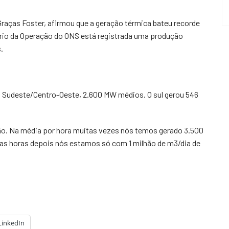
 Graças Foster, afirmou que a geração térmica bateu recorde
iário da Operação do ONS está registrada uma produção
.
o Sudeste/Centro-Oeste, 2.600 MW médios. O sul gerou 546
ão. Na média por hora muitas vezes nós temos gerado 3.500
as horas depois nós estamos só com 1 milhão de m3/dia de
LinkedIn