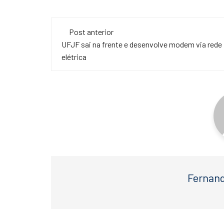
a
wi
h
c
tt
at
Navegação
e
er
s
Post anterior
de
UFJF sai na frente e desenvolve modem via rede
b
A
elétrica
o
p
post
o
p
k
Fernand