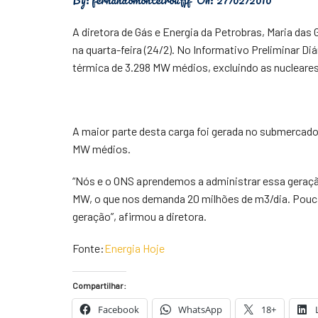
Física
A diretora de Gás e Energia da Petrobras, Maria das
Meio Ambiente
na quarta-feira (24/2). No Informativo Preliminar D
térmica de 3.298 MW médios, excluindo as nucleares
Saúde
Tecnologia
A maior parte desta carga foi gerada no submercad
MW médios.
“Nós e o ONS aprendemos a administrar essa geraç
MW, o que nos demanda 20 milhões de m3/dia. Pouc
geração”, afirmou a diretora.
Fonte:
Energia Hoje
Compartilhar:
Facebook
WhatsApp
18+