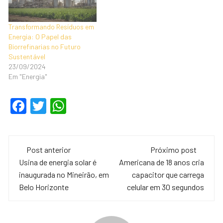
Transformando Resíduos em
Energia: O Papel das
Biorrefinarias no Futuro
Sustentável
23/09/2024
Em "Energia"
F
T
W
a
wi
h
c
tt
at
Navegação
e
er
s
Post anterior
Próximo post
de
Usina de energia solar é
Americana de 18 anos cria
b
A
inaugurada no Mineirão, em
capacitor que carrega
o
p
post
Belo Horizonte
celular em 30 segundos
o
p
k