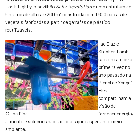
Earth Lightly, o pavilhão
Solar Revolution
é uma estrutura de
6 metros de altura e 200 m² construída com 1.600 caixas de
vegetais fabricadas a partir de garrafas de plástico
reutilizáveis.
Ilac Díaz e
Stephen Lamb
se reuniram pela
primeira vez no
ano passado na
Bienal de Xangai.
Eles
compartilham a
visão de
© Ilac Díaz
fornecer energia,
alimento e soluções habitacionais que respeitam o meio
ambiente.