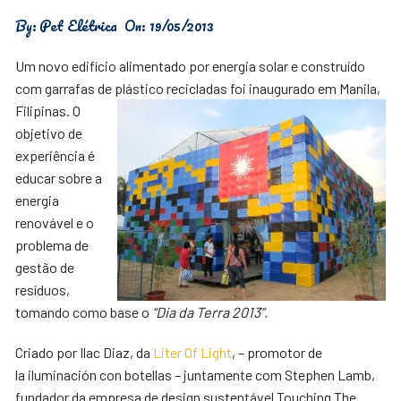
By:
Pet Elétrica
On:
19/05/2013
Um novo edifício alimentado por energia solar e construído
com garrafas de plástico recicladas foi inaugurado em Manila,
Filipinas. O
objetivo de
experiência é
educar sobre a
energia
renovável e o
problema de
gestão de
resíduos,
tomando como base o
“Dia da Terra 2013”.
Criado por Ilac Diaz, da
Liter Of Light
, – promotor de
la iluminación con botellas – juntamente com Stephen Lamb,
fundador da empresa de design sustentável Touching The