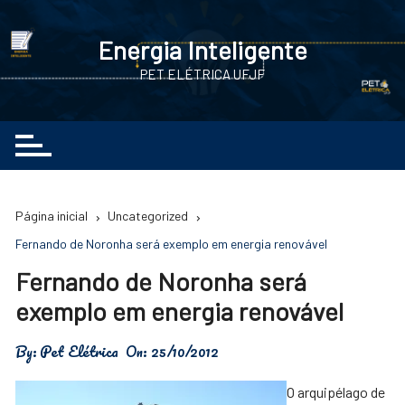
Ir
para
Energia Inteligente
o
PET ELÉTRICA UFJF
conteúdo
Página inicial
Uncategorized
Fernando de Noronha será exemplo em energia renovável
Fernando de Noronha será
exemplo em energia renovável
By:
Pet Elétrica
On:
25/10/2012
O arquipélago de