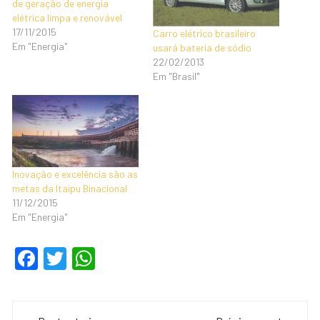
de geração de energia
elétrica limpa e renovável
17/11/2015
Carro elétrico brasileiro
Em "Energia"
usará bateria de sódio
22/02/2013
Em "Brasil"
Inovação e excelência são as
metas da Itaipu Binacional
11/12/2015
Em "Energia"
F
T
W
a
wi
h
c
tt
at
Navegação