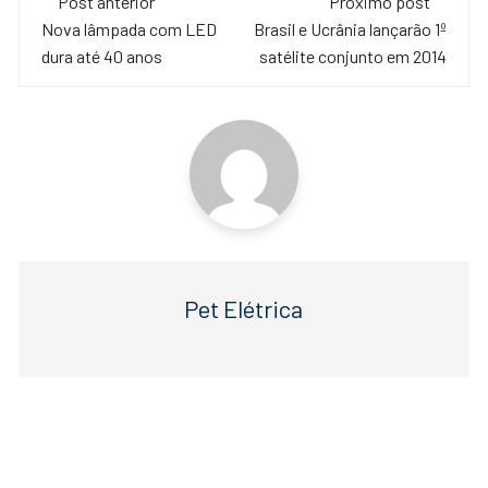
e
er
s
Post anterior
Próximo post
de
Nova lâmpada com LED
Brasil e Ucrânia lançarão 1º
b
A
dura até 40 anos
satélite conjunto em 2014
o
p
post
o
p
k
Pet Elétrica