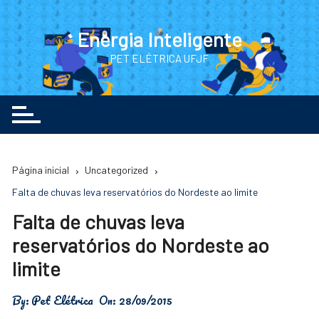
Ir
para
Energia Inteligente
o
PET ELÉTRICA UFJF
conteúdo
Página inicial
Uncategorized
Falta de chuvas leva reservatórios do Nordeste ao limite
Falta de chuvas leva
reservatórios do Nordeste ao
limite
By:
Pet Elétrica
On:
28/09/2015