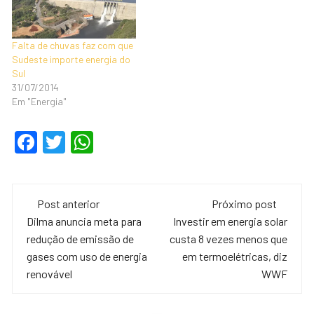
Falta de chuvas faz com que
Sudeste importe energia do
Sul
31/07/2014
Em "Energia"
F
T
W
a
wi
h
c
tt
at
Navegação
e
er
s
Post anterior
Próximo post
de
Dilma anuncia meta para
Investir em energia solar
b
A
redução de emissão de
custa 8 vezes menos que
o
p
post
gases com uso de energia
em termoelétricas, diz
o
p
renovável
WWF
k