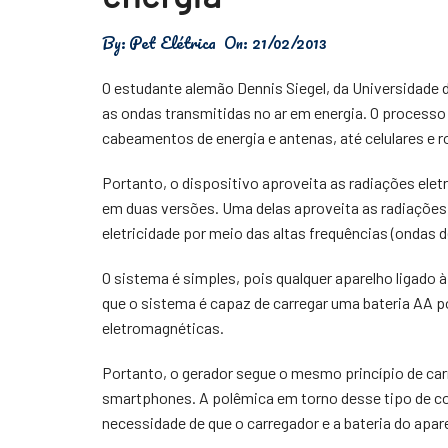
Física
By:
Pet Elétrica
On:
21/02/2013
Meio Ambiente
O estudante alemão Dennis Siegel, da Universidade
Saúde
as ondas transmitidas no ar em energia. O processo 
cabeamentos de energia e antenas, até celulares e 
Tecnologia
Portanto, o dispositivo aproveita as radiações elet
em duas versões. Uma delas aproveita as radiações d
eletricidade por meio das altas frequências (ondas d
O sistema é simples, pois qualquer aparelho ligado à
que o sistema é capaz de carregar uma bateria AA p
eletromagnéticas.
Portanto, o gerador segue o mesmo princípio de ca
smartphones. A polêmica em torno desse tipo de co
necessidade de que o carregador e a bateria do apa