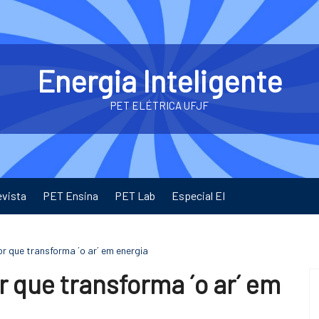
Energia Inteligente
PET ELÉTRICA UFJF
evista
PET Ensina
PET Lab
Especial EI
r que transforma ´o ar´ em energia
r que transforma ´o ar´ em