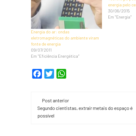
energia pelo ce
30/06/2015
Em "Energia"
Energia do ar: ondas
eletromagnéticas do ambiente viram
fonte de energia
09/07/2011
Em "Eficiência Energética"
F
T
W
a
wi
h
c
tt
at
Navegação
e
er
s
Post anterior
de
Segundo cientistas, extrair metais do espaço é
b
A
possível
o
p
post
o
p